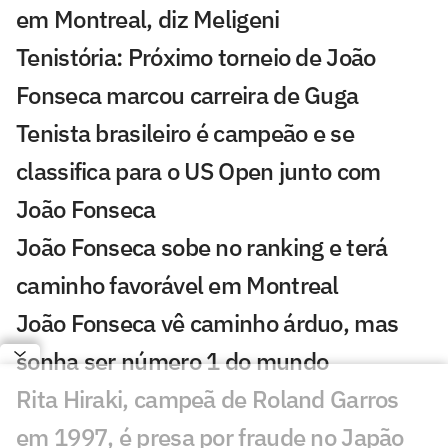
em Montreal, diz Meligeni
Tenistória: Próximo torneio de João
Fonseca marcou carreira de Guga
Tenista brasileiro é campeão e se
classifica para o US Open junto com
João Fonseca
João Fonseca sobe no ranking e terá
caminho favorável em Montreal
João Fonseca vê caminho árduo, mas
sonha ser número 1 do mundo
Rita Hiraki, campeã de Roland Garros
em 1997, é presa por fraude no Japão