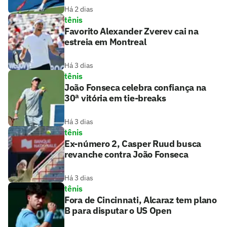
Há 2 dias
tênis
Favorito Alexander Zverev cai na
estreia em Montreal
Há 3 dias
tênis
João Fonseca celebra confiança na
30ª vitória em tie-breaks
Há 3 dias
tênis
Ex-número 2, Casper Ruud busca
revanche contra João Fonseca
Há 3 dias
tênis
Fora de Cincinnati, Alcaraz tem plano
B para disputar o US Open