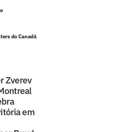
no
sters do Canadá
r Zverev
 Montreal
ebra
vitória em