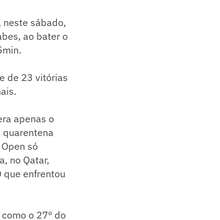
, neste sábado,
abes, ao bater o
5min.
 de 23 vitórias
ais.
era apenas o
a quarentena
n Open só
, no Qatar,
0 que enfrentou
ar como o 27º do