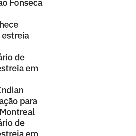
oão Fonseca
nhece
 estreia
ário de
estreia em
Indian
ação para
Montreal
ário de
estreia em