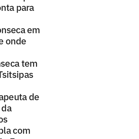
onta para
Fonseca em
 e onde
nseca tem
Tsitsipas
rapeuta de
 da
os
upla com