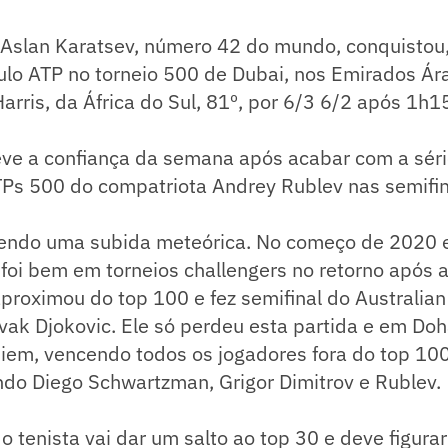
o Aslan Karatsev, número 42 do mundo, conquistou
tulo ATP no torneio 500 de Dubai, nos Emirados Ár
 Harris, da África do Sul, 81º, por 6/3 6/2 após 1h1
ve a confiança da semana após acabar com a série
Ps 500 do compatriota Andrey Rublev nas semifin
tendo uma subida meteórica. No começo de 2020 
foi bem em torneios challengers no retorno após 
proximou do top 100 e fez semifinal do Australia
k Djokovic. Ele só perdeu esta partida e em Doha
hiem, vencendo todos os jogadores fora do top 10
ndo Diego Schwartzman, Grigor Dimitrov e Rublev.
 o tenista vai dar um salto ao top 30 e deve figur