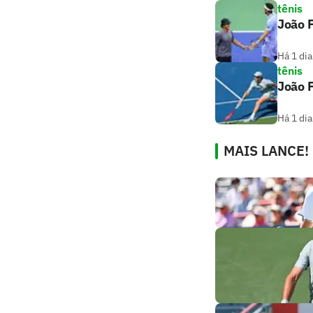
tênis
João 
Há 1 dia
tênis
João F
Há 1 dia
MAIS LANCE!