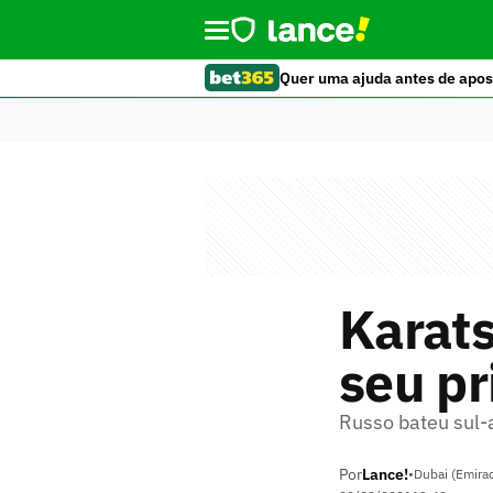
Quer uma ajuda antes de apos
Karats
seu pr
Russo bateu sul-a
Por
Lance!
•
Dubai (Emira