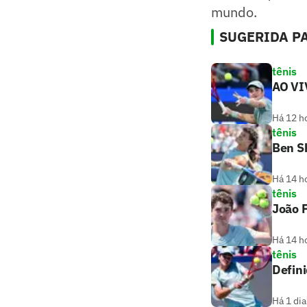
mundo.
SUGERIDA PA
tênis
AO VI
Há 12 h
tênis
Ben S
Há 14 h
tênis
João F
Há 14 h
tênis
Defin
Há 1 dia