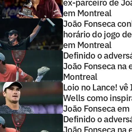
ex-parceiro de J
em Montreal
João Fonseca co
horário do jogo de
em Montreal
Definido o advers
João Fonseca na 
Montreal
Loio no Lance! vê 
Wells como inspir
João Fonseca em 
Definido o advers
João Fonseca na 