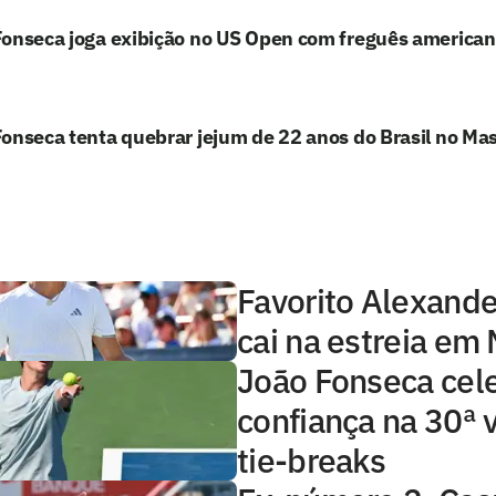
Fonseca joga exibição no US Open com freguês america
onseca tenta quebrar jejum de 22 anos do Brasil no Ma
Favorito Alexande
cai na estreia em
João Fonseca cel
confiança na 30ª 
tie-breaks