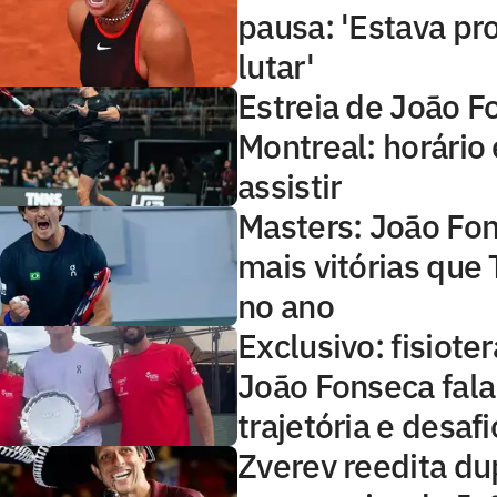
pausa: 'Estava pr
lutar'
Estreia de João 
Montreal: horário
assistir
Masters: João Fo
mais vitórias que 
no ano
Exclusivo: fisiote
João Fonseca fala
trajetória e desafi
Zverev reedita d