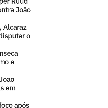
per Ruud
ontra João
, Alcaraz
disputar o
onseca
tmo e
 João
as em
foco após