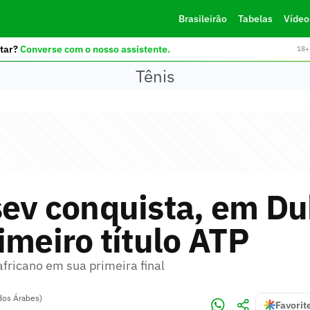
Brasileirão
Tabelas
Vídeo
tar?
Converse com o nosso assistente.
18+ 
Tênis
ev conquista, em Du
imeiro título ATP
fricano em sua primeira final
dos Árabes)
Favorit