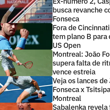
Ex-número 2, Cas
busca revanche c
Fonseca
Fora de Cincinnati
tem plano B para 
US Open
Montreal: João F
supera falta de ri
vence estreia
Veja os lances de
Fonseca x Tsitsip
Montreal
Sabalenka revela 