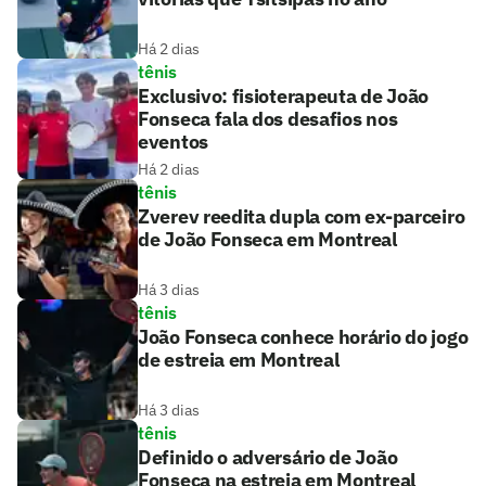
Há 2 dias
tênis
Exclusivo: fisioterapeuta de João
Fonseca fala dos desafios nos
eventos
Há 2 dias
tênis
Zverev reedita dupla com ex-parceiro
de João Fonseca em Montreal
Há 3 dias
tênis
João Fonseca conhece horário do jogo
de estreia em Montreal
Há 3 dias
tênis
Definido o adversário de João
Fonseca na estreia em Montreal