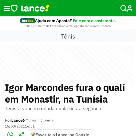
Ajuda com Aposta?
Fale com o assistente.
18+ Ministério da Fazenda adverte: Aposta não é investimento
Tênis
Igor Marcondes fura o quali
em Monastir, na Tunísia
Tenista venceu rodada dupla nesta segunda
Por
Lance!
•
Monastir (Tunísia)
15/03/2021
16:51
Favorite o Lance! no Google