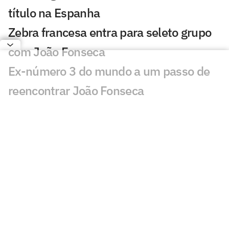
título na Espanha
Zebra francesa entra para seleto grupo
com João Fonseca
Ex-número 3 do mundo a um passo de
reencontrar João Fonseca
João Fonseca projeta chegada ao topo
do ranking mundial
Algoz derrota Ben Shelton e vai passar
João Fonseca
Montreal: ex-número 2 do mundo cai na
chave de João Fonseca
Saiba quando João Fonseca conhecerá a