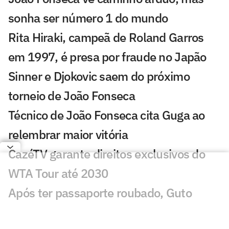
sonha ser número 1 do mundo
Rita Hiraki, campeã de Roland Garros
em 1997, é presa por fraude no Japão
Sinner e Djokovic saem do próximo
torneio de João Fonseca
Técnico de João Fonseca cita Guga ao
relembrar maior vitória
CazéTV garante direitos exclusivos do
WTA Tour até 2030
Após ter passaporte roubado, Guto
Miguel perde torneio