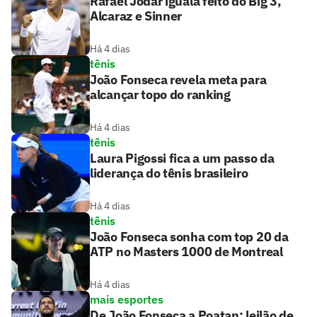
Rafael Jodar iguala feito do Big 3,
Alcaraz e Sinner
Há 4 dias
tênis
João Fonseca revela meta para
alcançar topo do ranking
Há 4 dias
tênis
Laura Pigossi fica a um passo da
liderança do tênis brasileiro
Há 4 dias
tênis
João Fonseca sonha com top 20 da
ATP no Masters 1000 de Montreal
Há 4 dias
mais esportes
De João Fonseca a Poatan: leilão de