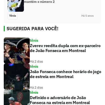
mantém o número 2
Tênis
Há 5 anos
SUGERIDA PARA VOCÊ!
tênis
Zverev reedita dupla com ex-parceiro
de João Fonseca em Montreal
Há 2 dias
tênis
João Fonseca conhece horário do jogo
de estreia em Montreal
Há 2 dias
tênis
Definido o adversário de João
Fonseca na estreia em Montreal