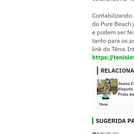
Contabilizando 
do Pure Beach 
e podem ser fei
tanto para os p
link do Tênis I
https://tenisi
RELACION
Joana C
disputa 
Praia d
Tênis
SUGERIDA PA