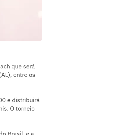
each que será
AL), entre os
0 e distribuirá
is. O torneio
o Brasil, e a