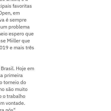
ipais favoritas
 Open, em
iva é sempre
e um problema
neio espero que
se Miiller que
019 e mais três
 Brasil. Hoje em
 a primeira
o torneio do
ano são muito
 o trabalho
om vontade.
a nós".