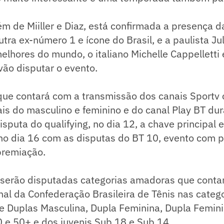
ém de Miiller e Diaz, está confirmada a presença d
utra ex-número 1 e ícone do Brasil, e a paulista Ju
elhores do mundo, o italiano Michelle Cappelletti
ão disputar o evento.
que contará com a transmissão dos canais Sportv
nais do masculino e feminino e do canal Play BT du
isputa do qualifying, no dia 12, a chave principal 
 no dia 16 com as disputas do BT 10, evento com 
premiação.
 serão disputadas categorias amadoras que cont
nal da Confederação Brasileira de Tênis nas catego
e Duplas Masculina, Dupla Feminina, Dupla Femin
 e 50+ e dos juvenis Sub 18 e Sub 14.