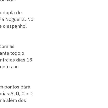
a dupla de
lia Nogueira. No
 e o espanhol
 com as
rante todo o
entre os dias 13
pontos no
am pontos para
rias A, B, C e D
ina além dos