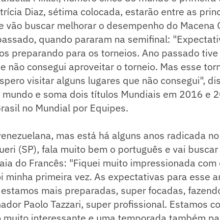
rícia Diaz, sétima colocada, estarão entre as princ
e vão buscar melhorar o desempenho do Macena
passado, quando pararam na semifinal: "Expectat
os preparando para os torneios. Ano passado tiv
e não consegui aproveitar o torneio. Mas esse tor
espero visitar alguns lugares que não consegui", dis
o mundo e soma dois títulos Mundiais em 2016 e 2
asil no Mundial por Equipes.
 venezuelana, mas está há alguns anos radicada no
ueri (SP), fala muito bem o português e vai buscar
aia do Francês: "Fiquei muito impressionada com 
i minha primeira vez. As expectativas para esse 
 estamos mais preparadas, super focadas, fazendo
ador Paolo Tazzari, super profissional. Estamos c
o muito interessante e uma temporada também par