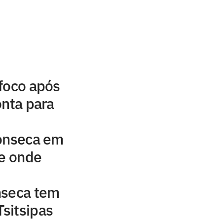
foco após
onta para
Fonseca em
 e onde
nseca tem
Tsitsipas