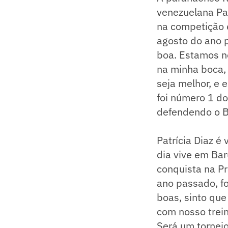
venezuelana Pat
na competição 
agosto do ano 
boa. Estamos n
na minha boca, 
seja melhor, e 
foi número 1 d
defendendo o Br
Patrícia Diaz é
dia vive em Bar
conquista na Pr
ano passado, fo
boas, sinto que
com nosso trein
Será um tornei