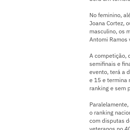
No feminino, al
Joana Cortez, o
masculino, os m
Antomi Ramos v
A competição, 
semifinais e fi
evento, terá a d
e 15 e termina
ranking e sem 
Paralelamente,
o ranking nacio
com disputas d
veteranos no 40