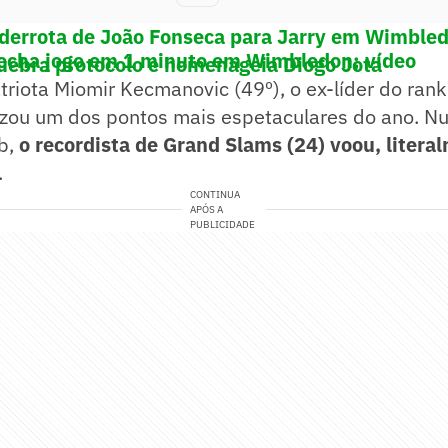
derrota de João Fonseca para Jarry em Wimble
echa jogo em 1 minuto em Wimbledon; vídeo
uebra protocolo e homenageia Diogo Jota
riota Miomir Kecmanovic (49º), o ex-líder do rank
izou um dos pontos mais espetaculares do ano. N
ob,
o recordista de Grand Slams (24) voou, litera
.
CONTINUA
APÓS A
PUBLICIDADE