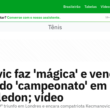
Brasileirão
Tabelas
Vídeo
tar?
Converse com o nosso assistente.
18+ 
Tênis
ic faz 'mágica' e ven
 do 'campeonato' em
edon; vídeo
99º triunfo em Londres e encara compatriota Kecmanovic