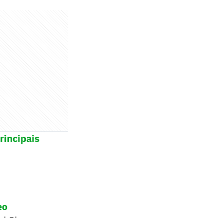
rincipais
eo