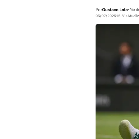
Por
Gustavo Loio
•
Rio d
05/07/2025
15:31
•
Atuali