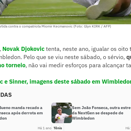
artida contra o compatriota Miomir Kecmanovic (Foto: Glyn KIRK / AFP)
,
Novak Djokovic
tenta, neste ano, igualar os oito 
bledon. Pelo que se viu neste sábado, o sérvio,
q
no torneio
, não vai medir esforços para alcançar tal
c e Sinner, imagens deste sábado em Wimbledo
ADAS
Bueno manda recado a
Sem João Fonseca, outra estre
nseca após derrota em
da NextGen se despede de
don
Wimbledon
Há 1 ano
Tênis
Há 