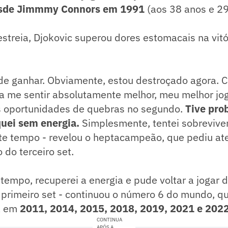
sde Jimmmy Connors em 1991
(aos 38 anos e 29
 estreia, Djokovic superou dores estomacais na vitó
iz de ganhar. Obviamente, estou destroçado agora.
a me sentir absolutamente melhor, meu melhor jog
s oportunidades de quebras no segundo.
Tive pro
quei sem energia.
Simplesmente, tentei sobrevive
te tempo - revelou o heptacampeão, que pediu a
 do terceiro set.
tempo, recuperei a energia e pude voltar a jogar d
primeiro set - continuou o número 6 do mundo, qu
a em
2011, 2014, 2015, 2018, 2019, 2021 e 2022
CONTINUA
APÓS A