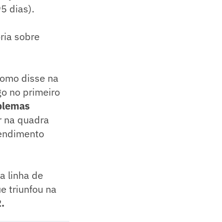
5 dias).
ria sobre
 Como disse na
o no primeiro
blemas
r na quadra
tendimento
a linha de
e triunfou na
.