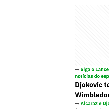
➡️
Siga o Lanc
notícias do es
Djokovic t
Wimbledo
➡️
Alcaraz e Dj