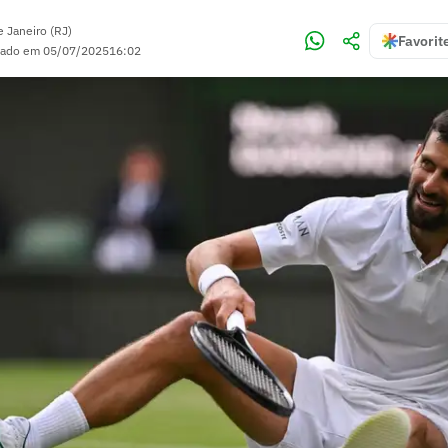
e Janeiro (RJ)
Favorit
zado em
05/07/2025
16:02