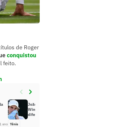
títulos de Roger
ue
conquistou
 feito.
n
la
João Fonseca analisa derrota em
Wimbledon: ‘Podia ter feito
diferente’
1 ano
Tênis
Há 1 ano