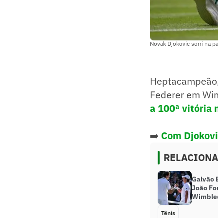
Novak Djokovic sorri na p
Heptacampeão
Federer em Wim
a 100ª vitória 
➡️
Com Djokovi
RELACION
Galvão 
João Fo
Wimble
Tênis