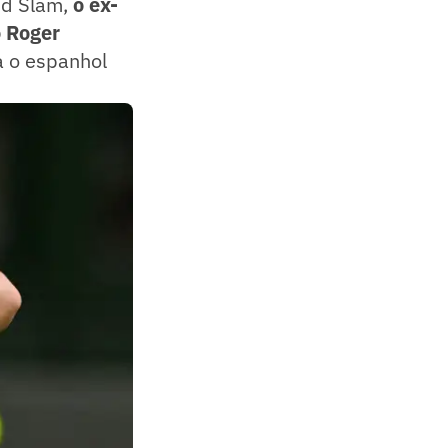
nd Slam,
o ex-
o Roger
a o espanhol