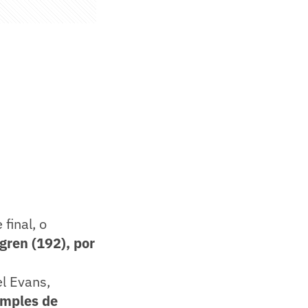
final, o
gren (192), por
el Evans,
imples de