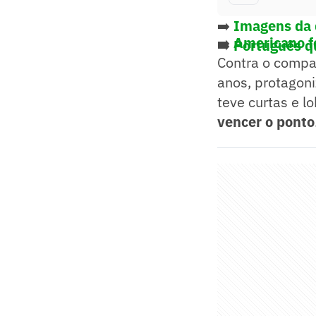
➡️
Imagens da 
➡️
Americano f
➡️
Português q
Contra o compat
anos, protagon
teve curtas e l
vencer o ponto