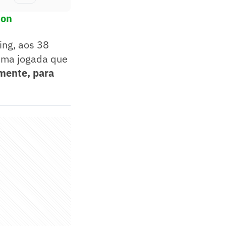
don
ing, aos 38
uma jogada que
lmente, para