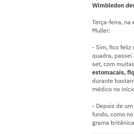
Wimbledon de
Terça-feira, na
Muller:
- Sim, fico fel
quadra, passei 
set, com muita
estomacais, fi
durante bastan
médico no início
- Depois de um 
fundo, como no 
grama britânic