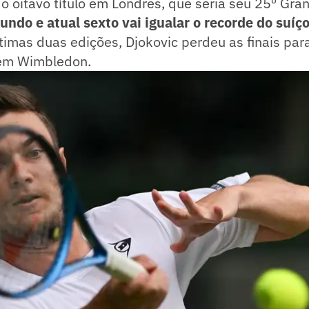
o oitavo título em Londres, que seria seu 25º Gra
ndo e atual sexto vai igualar o recorde do suíç
ltimas duas edições, Djokovic perdeu as finais par
 em Wimbledon.