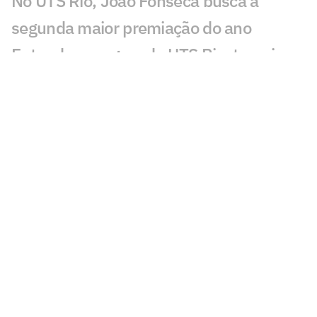
No UTS Rio, João Fonseca busca a
segunda maior premiação do ano
Entenda as regras do UTS Rio, torneio
com João Fonseca no Maracanãzinho
Com João Fonseca, tênis volta ao
Maracanãzinho após quase 14 anos
João Fonseca confirma próximos
torneios e volta à Davis no Rio
Carlos Alcaraz ganha previsão de
retorno às competições, diz jornal
Primeiro vice de João Fonseca,
argentino dá palpite para semi da Copa