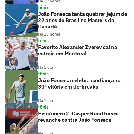
Há 19 horas
tênis
João Fonseca tenta quebrar jejum de
22 anos do Brasil no Masters do
Canadá
Há 23 horas
tênis
Favorito Alexander Zverev cai na
estreia em Montreal
Há 1 dia
tênis
João Fonseca celebra confiança na
30ª vitória em tie-breaks
Há 1 dia
tênis
Ex-número 2, Casper Ruud busca
revanche contra João Fonseca
Há 1 dia