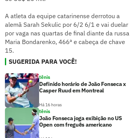
A atleta da equipe catarinense derrotou a
alemã Sarah Sekulic por 6/2 6/1 e vai duelar
por vaga nas quartas de final diante da russa
Maria Bondarenko, 466ª e cabeça de chave
15.
SUGERIDA PARA VOCÊ!
tênis
Definido horário de João Fonseca x
Casper Ruud em Montreal
Há 16 horas
tênis
João Fonseca joga exibição no US
Open com freguês americano