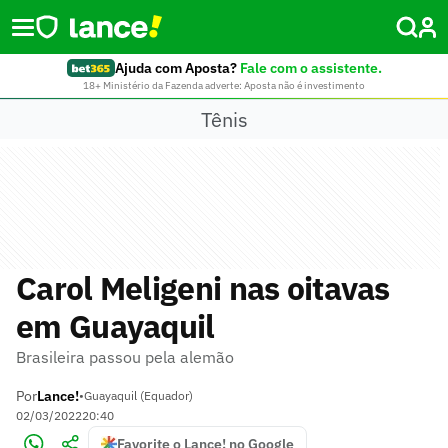
Ajuda com Aposta?
Fale com o assistente.
18+ Ministério da Fazenda adverte: Aposta não é investimento
Tênis
Carol Meligeni nas oitavas
em Guayaquil
Brasileira passou pela alemão
Por
Lance!
•
Guayaquil (Equador)
02/03/2022
20:40
Favorite o Lance! no Google