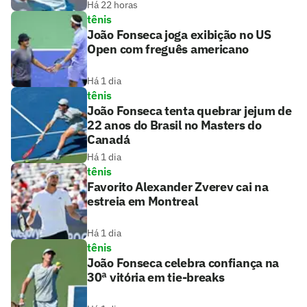
Há 22 horas
tênis
João Fonseca joga exibição no US
Open com freguês americano
Há 1 dia
tênis
João Fonseca tenta quebrar jejum de
22 anos do Brasil no Masters do
Canadá
Há 1 dia
tênis
Favorito Alexander Zverev cai na
estreia em Montreal
Há 1 dia
tênis
João Fonseca celebra confiança na
30ª vitória em tie-breaks