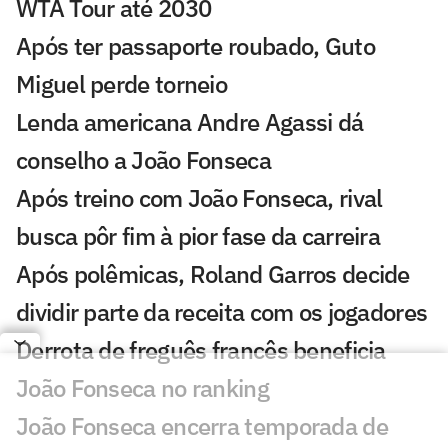
WTA Tour até 2030
Após ter passaporte roubado, Guto
Miguel perde torneio
Lenda americana Andre Agassi dá
conselho a João Fonseca
Após treino com João Fonseca, rival
busca pôr fim à pior fase da carreira
Após polêmicas, Roland Garros decide
dividir parte da receita com os jogadores
Derrota de freguês francês beneficia
João Fonseca no ranking
João Fonseca encerra temporada de