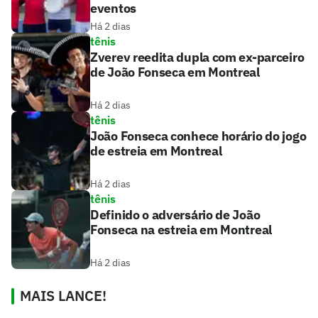
eventos
Há 2 dias
tênis
Zverev reedita dupla com ex-parceiro
de João Fonseca em Montreal
Há 2 dias
tênis
João Fonseca conhece horário do jogo
de estreia em Montreal
Há 2 dias
tênis
Definido o adversário de João
Fonseca na estreia em Montreal
Há 2 dias
MAIS LANCE!