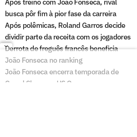
Após treino com João Fonseca, rival
busca pôr fim à pior fase da carreira
Após polêmicas, Roland Garros decide
dividir parte da receita com os jogadores
Derrota de freguês francês beneficia
João Fonseca no ranking
João Fonseca encerra temporada de
Grand Slams no US Open
João Fonseca fatura quarta maior
premiação do ano no UTS Rio
Jornalista faz alerta: 'João Fonseca está
muito longe de ganhar um Grand Slam'