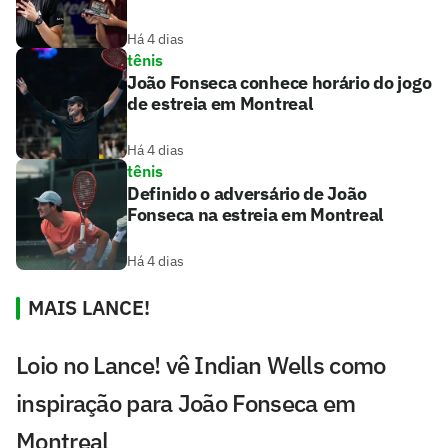
Há 4 dias
tênis
João Fonseca conhece horário do jogo
de estreia em Montreal
Há 4 dias
tênis
Definido o adversário de João
Fonseca na estreia em Montreal
Há 4 dias
MAIS LANCE!
Loio no Lance! vê Indian Wells como
inspiração para João Fonseca em
Montreal