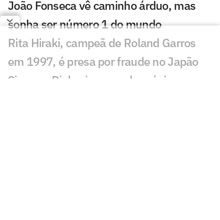
João Fonseca vê caminho árduo, mas
sonha ser número 1 do mundo
Rita Hiraki, campeã de Roland Garros
em 1997, é presa por fraude no Japão
Sinner e Djokovic saem do próximo
torneio de João Fonseca
Técnico de João Fonseca cita Guga ao
relembrar maior vitória
CazéTV garante direitos exclusivos do
WTA Tour até 2030
Após ter passaporte roubado, Guto
Miguel perde torneio