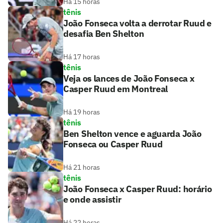
Há 15 horas
tênis
João Fonseca volta a derrotar Ruud e
desafia Ben Shelton
Há 17 horas
tênis
Veja os lances de João Fonseca x
Casper Ruud em Montreal
Há 19 horas
tênis
Ben Shelton vence e aguarda João
Fonseca ou Casper Ruud
Há 21 horas
tênis
João Fonseca x Casper Ruud: horário
e onde assistir
Há 22 horas