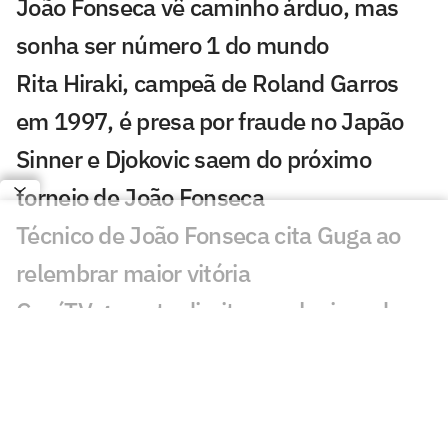
João Fonseca vê caminho árduo, mas
sonha ser número 1 do mundo
Rita Hiraki, campeã de Roland Garros
em 1997, é presa por fraude no Japão
Sinner e Djokovic saem do próximo
torneio de João Fonseca
Técnico de João Fonseca cita Guga ao
relembrar maior vitória
CazéTV garante direitos exclusivos do
WTA Tour até 2030
Após ter passaporte roubado, Guto
Miguel perde torneio