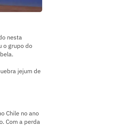
do nesta
u o grupo do
bela.
quebra jejum de
no Chile no ano
o. Com a perda