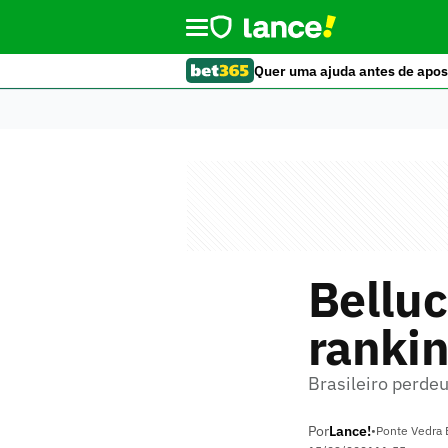
Quer uma ajuda antes de apos
Belluc
ranki
Brasileiro perde
Por
Lance!
•
Ponte Vedra 