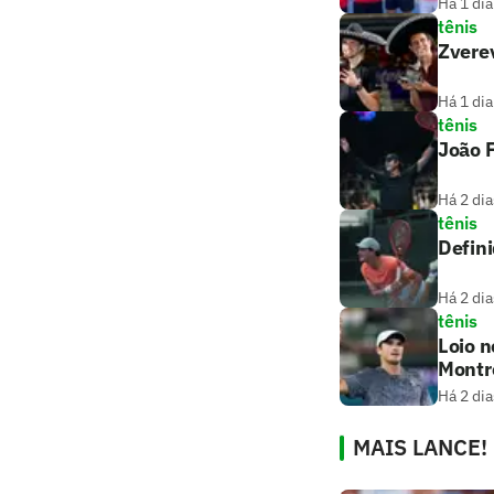
Há 1 dia
tênis
Zverev
Há 1 dia
tênis
João F
Há 2 dia
tênis
Defini
Há 2 dia
tênis
Loio n
Montr
Há 2 dia
MAIS LANCE!