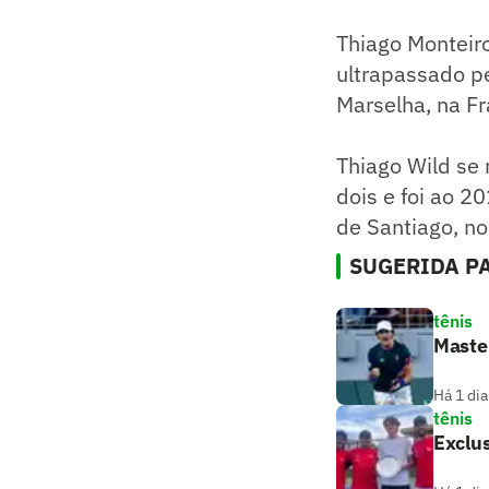
Thiago Monteir
ultrapassado p
Marselha, na Fr
Thiago Wild se
dois e foi ao 2
de Santiago, no
SUGERIDA PA
tênis
Master
Há 1 dia
tênis
Exclus