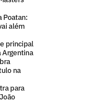
a Poatan:
vai além
e principal
a Argentina
ebra
tulo na
tra para
 João