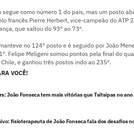
o segue como número 1 do país, mas um posto aba
elo francês Pierre Herbert, vice-campeão do ATP 
ança, que saltou do 93º ao 73º.
 manteve no 124º posto e é seguido por João Men
01º. Felipe Meligeni somou pontos pela final do qu
 Chile, e ganhou três postos indo ao 235º.
RA VOCÊ!
s: João Fonseca tem mais vitórias que Tsitsipas no ano
ivo: fisioterapeuta de João Fonseca fala dos desafios n