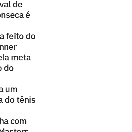
val de
onseca é
a feito do
inner
ela meta
o do
 a um
a do tênis
nha com
 Masters