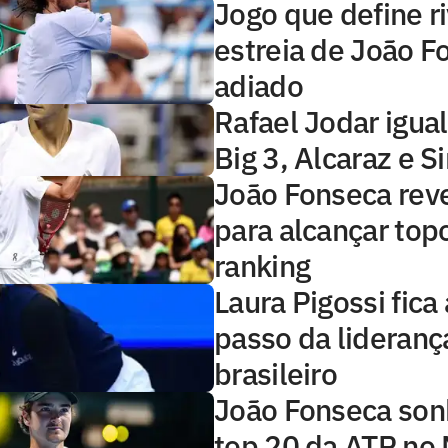
Jogo que define ri
estreia de João F
adiado
Rafael Jodar igual
Big 3, Alcaraz e S
João Fonseca rev
para alcançar top
ranking
Laura Pigossi fica
passo da lideranç
brasileiro
João Fonseca so
top 20 da ATP no