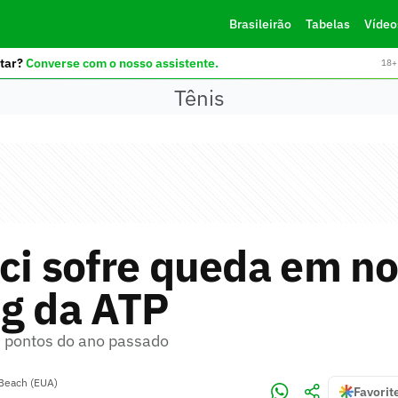
Brasileirão
Tabelas
Vídeo
tar?
Converse com o nosso assistente.
18+ 
Tênis
ci sofre queda em n
ng da ATP
u pontos do ano passado
Beach (EUA)
Favorit