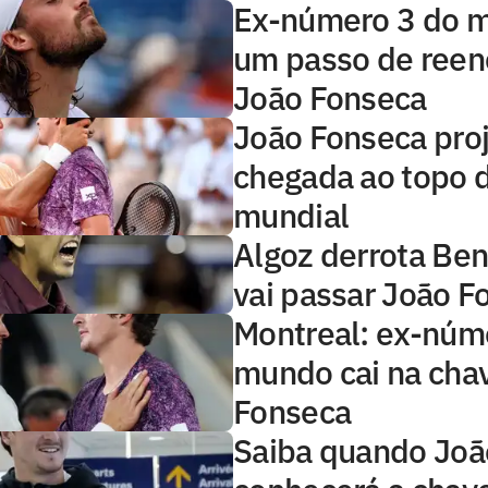
Ex-número 3 do 
um passo de reen
João Fonseca
João Fonseca pro
chegada ao topo d
mundial
Algoz derrota Ben
vai passar João F
Montreal: ex-núm
mundo cai na cha
Fonseca
Saiba quando Joã