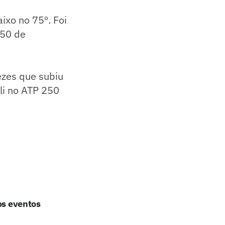
ixo no 75º. Foi
250 de
ezes que subiu
ali no ATP 250
os eventos