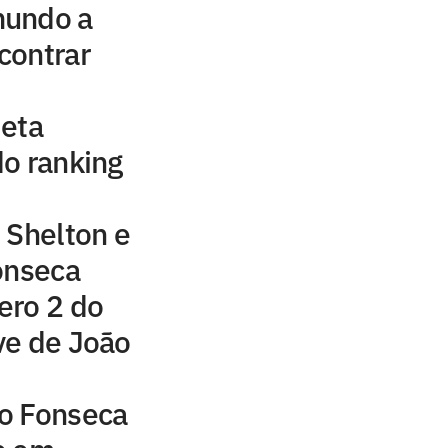
mundo a
contrar
jeta
o ranking
 Shelton e
onseca
ero 2 do
ve de João
o Fonseca