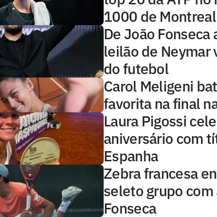
1000 de Montreal
De João Fonseca 
leilão de Neymar 
do futebol
Carol Meligeni bat
favorita na final n
Laura Pigossi cel
aniversário com tí
Espanha
Zebra francesa en
seleto grupo com
Fonseca