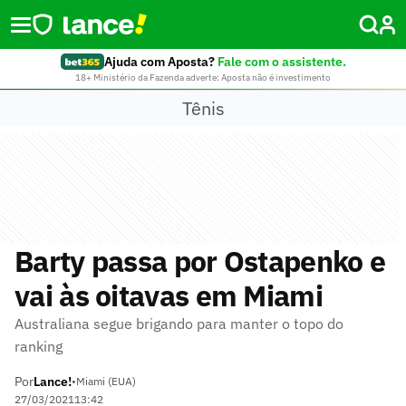
Ajuda com Aposta?
Fale com o assistente.
18+ Ministério da Fazenda adverte: Aposta não é investimento
Tênis
Barty passa por Ostapenko e
vai às oitavas em Miami
Australiana segue brigando para manter o topo do
ranking
Por
Lance!
•
Miami (EUA)
27/03/2021
13:42