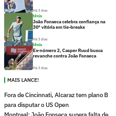
Há 3 dias
tênis
João Fonseca celebra confiança na
30ª vitória em tie-breaks
Há 3 dias
tênis
Ex-número 2, Casper Ruud busca
revanche contra João Fonseca
Há 3 dias
MAIS LANCE!
Fora de Cincinnati, Alcaraz tem plano B
para disputar o US Open
Montreal: João Fonseca supera falta de