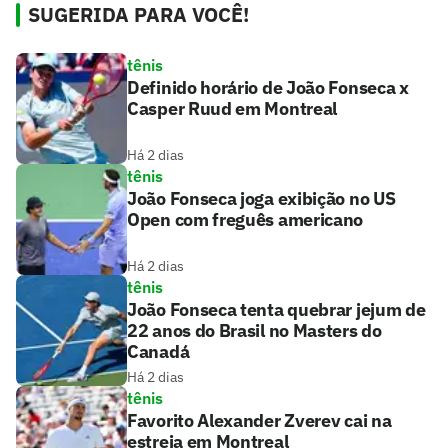
SUGERIDA PARA VOCÊ!
tênis
Definido horário de João Fonseca x
Casper Ruud em Montreal
Há 2 dias
tênis
João Fonseca joga exibição no US
Open com freguês americano
Há 2 dias
tênis
João Fonseca tenta quebrar jejum de
22 anos do Brasil no Masters do
Canadá
Há 2 dias
tênis
Favorito Alexander Zverev cai na
estreia em Montreal