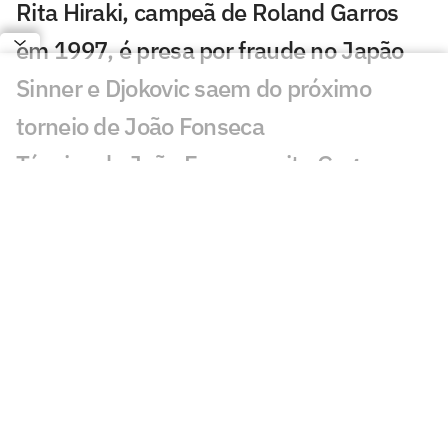
Rita Hiraki, campeã de Roland Garros
em 1997, é presa por fraude no Japão
Sinner e Djokovic saem do próximo
torneio de João Fonseca
Técnico de João Fonseca cita Guga ao
relembrar maior vitória
CazéTV garante direitos exclusivos do
WTA Tour até 2030
Após ter passaporte roubado, Guto
Miguel perde torneio
Lenda americana Andre Agassi dá
conselho a João Fonseca