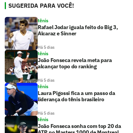
SUGERIDA PARA VOCÊ!
tênis
Rafael Jodar iguala feito do Big 3,
Alcaraz e Sinner
Há 5 dias
tênis
João Fonseca revela meta para
alcançar topo do ranking
Há 5 dias
tênis
Laura Pigossi fica a um passo da
liderança do tênis brasileiro
Há 5 dias
tênis
João Fonseca sonha com top 20 da
ATP no Masters 1000 de Montreal