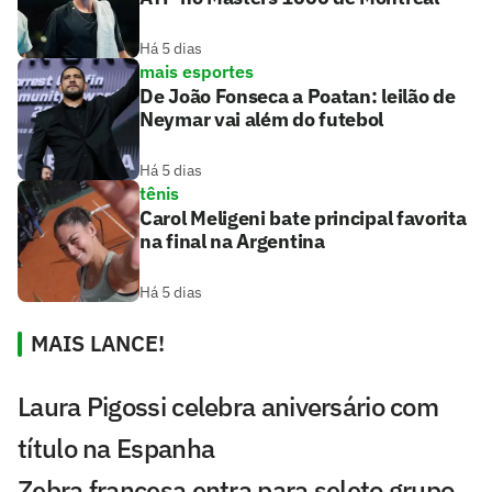
Há 5 dias
mais esportes
De João Fonseca a Poatan: leilão de
Neymar vai além do futebol
Há 5 dias
tênis
Carol Meligeni bate principal favorita
na final na Argentina
Há 5 dias
MAIS LANCE!
Laura Pigossi celebra aniversário com
título na Espanha
Zebra francesa entra para seleto grupo