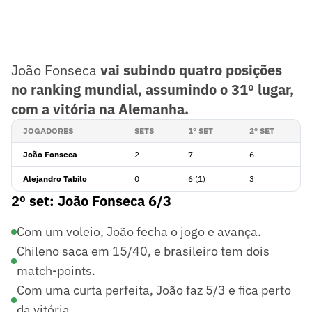
João Fonseca
vai subindo quatro posições
no ranking mundial, assumindo o 31º lugar,
com a vitória na Alemanha.
JOGADORES
SETS
1º SET
2º SET
João Fonseca
2
7
6
Alejandro Tabilo
0
6 (1)
3
2º set: João Fonseca 6/3
Com um voleio, João fecha o jogo e avança.
Chileno saca em 15/40, e brasileiro tem dois
match-points.
Com uma curta perfeita, João faz 5/3 e fica perto
da vitória.