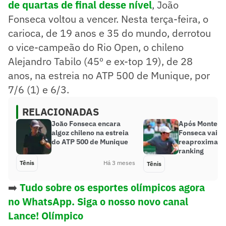
de quartas de final desse nível
, João
Fonseca voltou a vencer. Nesta terça-feira, o
carioca, de 19 anos e 35 do mundo, derrotou
o vice-campeão do Rio Open, o chileno
Alejandro Tabilo (45º e ex-top 19), de 28
anos, na estreia no ATP 500 de Munique, por
7/6 (1) e 6/3.
RELACIONADAS
João Fonseca encara
Após Monte Ca
algoz chileno na estreia
Fonseca vai s
do ATP 500 de Munique
reaproximar 
ranking
Tênis
Há 3 meses
Tênis
➡️
Tudo sobre os esportes olímpicos agora
no WhatsApp. Siga o nosso novo canal
Lance! Olímpico