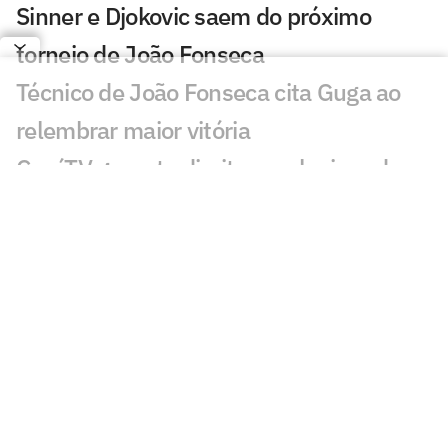
Sinner e Djokovic saem do próximo
torneio de João Fonseca
Técnico de João Fonseca cita Guga ao
relembrar maior vitória
CazéTV garante direitos exclusivos do
WTA Tour até 2030
Após ter passaporte roubado, Guto
Miguel perde torneio
Lenda americana Andre Agassi dá
conselho a João Fonseca
Após treino com João Fonseca, rival
busca pôr fim à pior fase da carreira