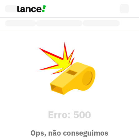
Erro:
500
Ops, não conseguimos