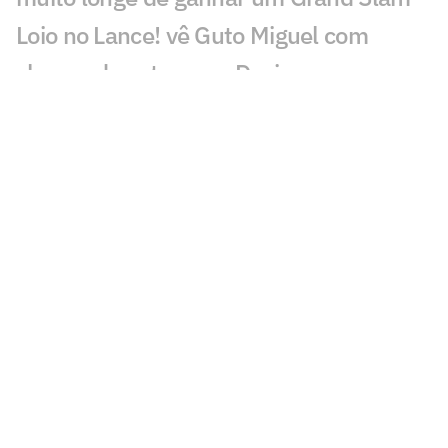
Loio no Lance! vê Guto Miguel com
chance de estrear na Davis
Rivais de João Fonseca na Copa Davis
caem no ranking
WTA inicia testes de gênero para
torneios femininos
João Fonseca cai no ranking da ATP,
mas segue no top 30
Alcaraz e Nadal comemoram o
bicampeonato da Espanha na Copa
Argentino, após derrota no Rio, chega