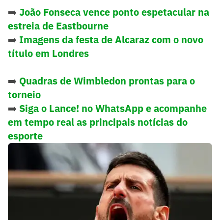
➡️
João Fonseca vence ponto espetacular na
estreia de Eastbourne
➡️
Imagens da festa de Alcaraz com o novo
título em Londres
➡️
Quadras de Wimbledon prontas para o
torneio
➡️
Siga o Lance! no WhatsApp e acompanhe
em tempo real as principais notícias do
esporte