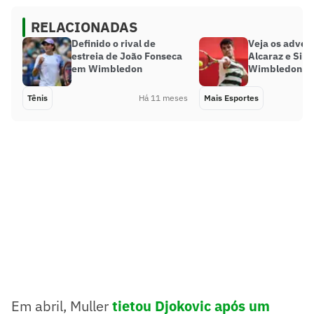
RELACIONADAS
Definido o rival de
Veja os adver
estreia de João Fonseca
Alcaraz e Sin
em Wimbledon
Wimbledon
Tênis
Há 11 meses
Mais Esportes
Em abril, Muller
tietou Djokovic após um