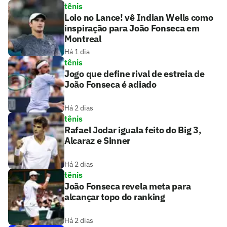
tênis
Loio no Lance! vê Indian Wells como
inspiração para João Fonseca em
Montreal
Há 1 dia
tênis
Jogo que define rival de estreia de
João Fonseca é adiado
Há 2 dias
tênis
Rafael Jodar iguala feito do Big 3,
Alcaraz e Sinner
Há 2 dias
tênis
João Fonseca revela meta para
alcançar topo do ranking
Há 2 dias