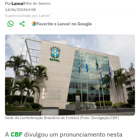
Por
Lance!
•
Rio de Janeiro
14/06/2024
14:08
Supervisionado
por
Lance!
Favorite o Lance! no Google
Sede da Confederação Brasileira de Futebol (Foto: Divulgação/CBF)
A
CBF
divulgou um pronunciamento nesta