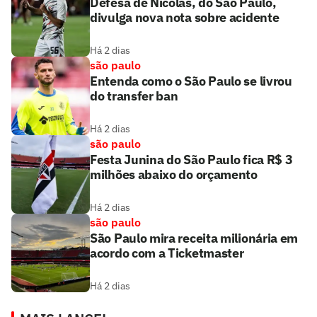
Defesa de Nicolas, do São Paulo,
divulga nova nota sobre acidente
Há 2 dias
são paulo
Entenda como o São Paulo se livrou
do transfer ban
Há 2 dias
são paulo
Festa Junina do São Paulo fica R$ 3
milhões abaixo do orçamento
Há 2 dias
são paulo
São Paulo mira receita milionária em
acordo com a Ticketmaster
Há 2 dias