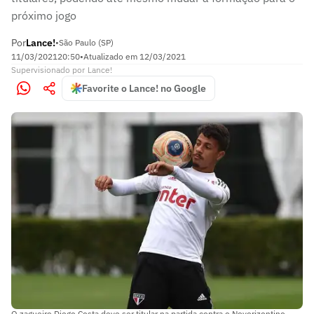
próximo jogo
Por
Lance!
•
São Paulo (SP)
11/03/2021
20:50
•
Atualizado em
12/03/2021
Supervisionado
por
Lance!
Favorite o Lance! no Google
O zagueiro Diego Costa deve ser titular na partida contra o Novorizontino