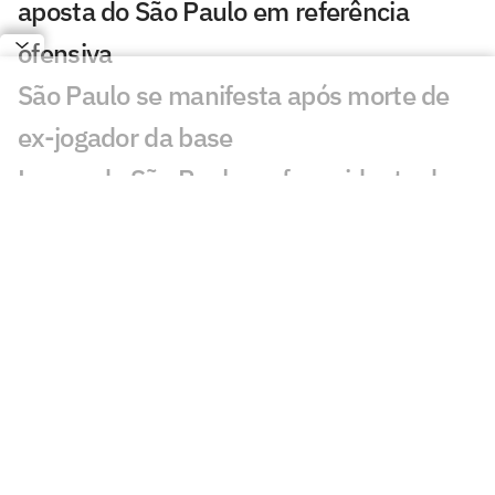
aposta do São Paulo em referência
ofensiva
São Paulo se manifesta após morte de
ex-jogador da base
Lucca, do São Paulo, sofre acidente de
carro após jogo-treino
São Paulo aproveita fim de semana sem
partida e realiza jogo-treino no CT
São Paulo reduz dívida com Enzo Díaz e
evita denúncia à Fifa
Por onde anda Valdeir 'The Flash', ex-
atacante do Flamengo, Botafogo e São