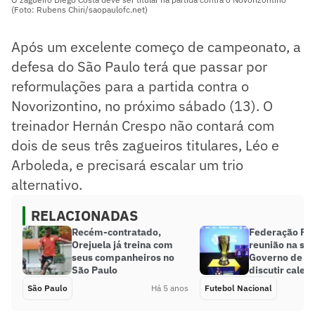
(Foto: Rubens Chiri/saopaulofc.net)
Após um excelente começo de campeonato, a
defesa do São Paulo terá que passar por
reformulações para a partida contra o
Novorizontino, no próximo sábado (13). O
treinador Hernán Crespo não contará com
dois de seus três zagueiros titulares, Léo e
Arboleda, e precisará escalar um trio
alternativo.
RELACIONADAS
Recém-contratado,
Federação Pau
Orejuela já treina com
reunião na se
seus companheiros no
Governo de SP
São Paulo
discutir calen
São Paulo
Há 5 anos
Futebol Nacional