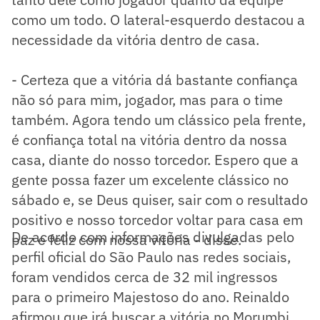
como um todo. O lateral-esquerdo destacou a
necessidade da vitória dentro de casa.
- Certeza que a vitória dá bastante confiança
não só para mim, jogador, mas para o time
também. Agora tendo um clássico pela frente,
é confiança total na vitória dentro da nossa
casa, diante do nosso torcedor. Espero que a
gente possa fazer um excelente clássico no
sábado e, se Deus quiser, sair com o resultado
positivo e nosso torcedor voltar para casa em
De acordo com informações divulgadas pelo
paz e feliz com nossa vitória - disse.
perfil oficial do São Paulo nas redes sociais,
foram vendidos cerca de 32 mil ingressos
para o primeiro Majestoso do ano. Reinaldo
afirmou que irá buscar a vitória no Morumbi