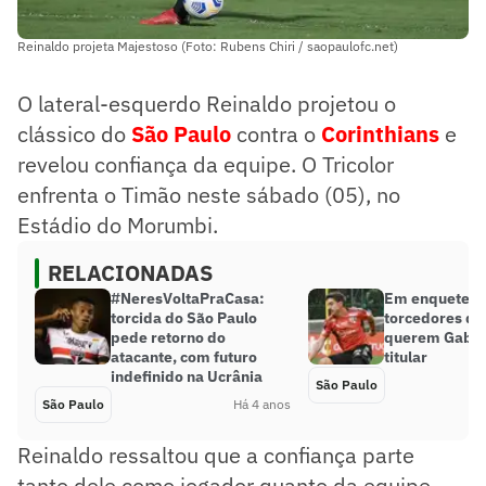
Reinaldo projeta Majestoso (Foto: Rubens Chiri / saopaulofc.net)
O lateral-esquerdo Reinaldo projetou o
clássico do
São Paulo
contra o
Corinthians
e
revelou confiança da equipe. O Tricolor
enfrenta o Timão neste sábado (05), no
Estádio do Morumbi.
RELACIONADAS
#NeresVoltaPraCasa:
Em enquete do
torcida do São Paulo
torcedores do
pede retorno do
querem Gabrie
atacante, com futuro
titular
indefinido na Ucrânia
São Paulo
São Paulo
Há 4 anos
Reinaldo ressaltou que a confiança parte
tanto dele como jogador quanto da equipe