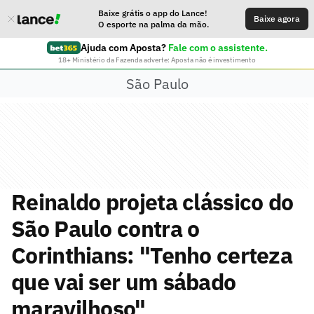
Baixe grátis o app do Lance!
Baixe agora
O esporte na palma da mão.
Ajuda com Aposta?
Fale com o assistente.
18+ Ministério da Fazenda adverte: Aposta não é investimento
São Paulo
Reinaldo projeta clássico do
São Paulo contra o
Corinthians: "Tenho certeza
que vai ser um sábado
maravilhoso"