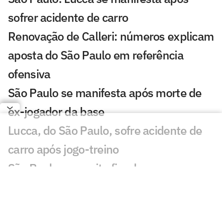
sofrer acidente de carro
Renovação de Calleri: números explicam
aposta do São Paulo em referência
ofensiva
São Paulo se manifesta após morte de
ex-jogador da base
Lucca, do São Paulo, sofre acidente de
carro após jogo-treino
São Paulo aproveita fim de semana sem
partida e realiza jogo-treino no CT
São Paulo reduz dívida com Enzo Díaz e