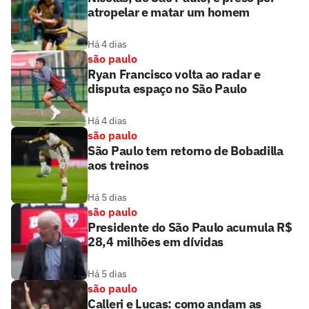
atropelar e matar um homem
Há 4 dias
são paulo
Ryan Francisco volta ao radar e
disputa espaço no São Paulo
Há 4 dias
são paulo
São Paulo tem retorno de Bobadilla
aos treinos
Há 5 dias
são paulo
Presidente do São Paulo acumula R$
28,4 milhões em dívidas
Há 5 dias
são paulo
Calleri e Lucas: como andam as