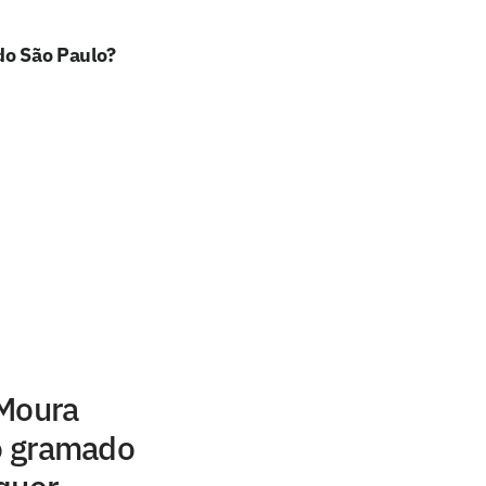
do São Paulo?
 Moura
no gramado