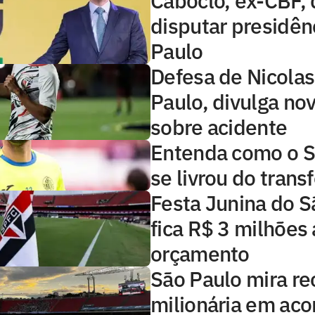
Caboclo, ex-CBF, 
disputar presidên
Paulo
Defesa de Nicolas
Paulo, divulga no
sobre acidente
Entenda como o S
se livrou do trans
Festa Junina do S
fica R$ 3 milhões
orçamento
São Paulo mira re
milionária em aco