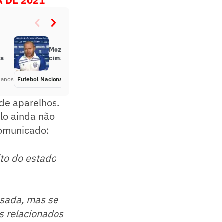
 DE 2021
Mozart exalta triunfo do CSA em
és
cima do Bahia
 anos
Futebol Nacional
Há 5 anos
de aparelhos.
lo ainda não
 comunicado:
ito do estado
ssada, mas se
s relacionados