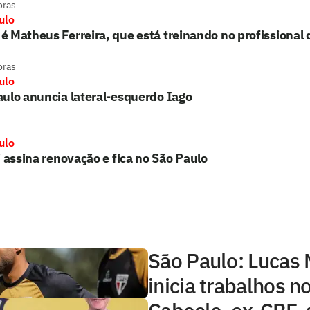
oras
ulo
 Matheus Ferreira, que está treinando no profissional 
oras
ulo
ulo anuncia lateral-esquerdo Iago
ulo
i assina renovação e fica no São Paulo
São Paulo: Lucas
inicia trabalhos 