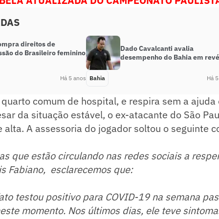
ABELA ATUALIZADA DO CAMPEONATO PAULISTA
ADAS
ompra direitos de
Dado Cavalcanti avalia
são do Brasileiro feminino
desempenho do Bahia em rev
Há 5 anos
Bahia
Há 5
quarto comum de hospital, e respira sem a ajuda 
sar da situação estável, o ex-atacante do São Pau
 alta. A assessoria do jogador soltou o seguinte
ias que estão circulando nas redes sociais a respe
is Fabiano, esclarecemos que:
fato testou positivo para COVID-19 na semana pa
este momento. Nos últimos dias, ele teve sintoma