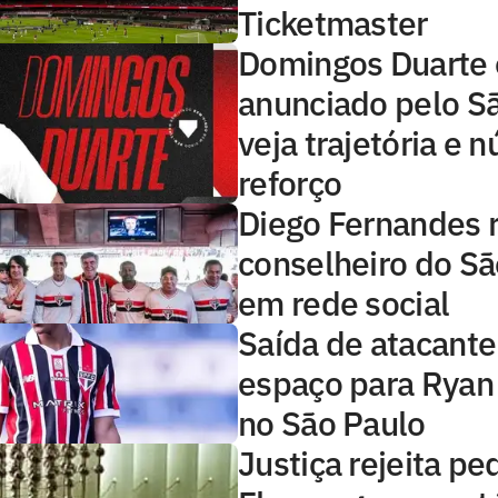
Ticketmaster
Domingos Duarte 
anunciado pelo Sã
veja trajetória e 
reforço
Diego Fernandes 
conselheiro do Sã
em rede social
Saída de atacante
espaço para Ryan
no São Paulo
Justiça rejeita pe