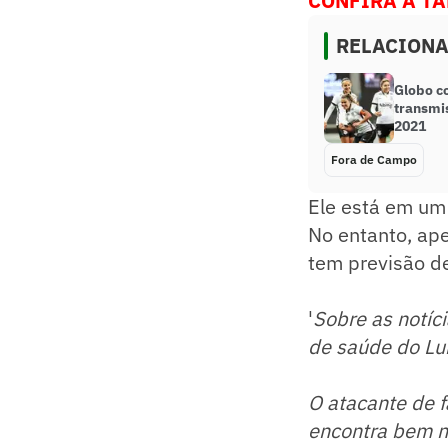
CONFIRA A T
RELACION
Globo c
transmis
2021
Fora de Campo
Ele está em um 
No entanto, ape
tem previsão de
'
Sobre as notíc
de saúde do Lu
O atacante de 
encontra bem n