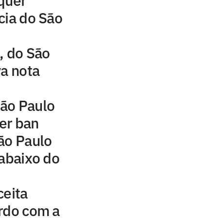
quer
cia do São
, do São
va nota
ão Paulo
fer ban
ão Paulo
 abaixo do
ceita
rdo com a