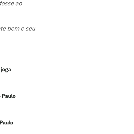
fosse ao
nte bem e seu
 joga
o Paulo
 Paulo