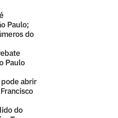
é
o Paulo;
números do
rebate
o Paulo
 pode abrir
 Francisco
dido do