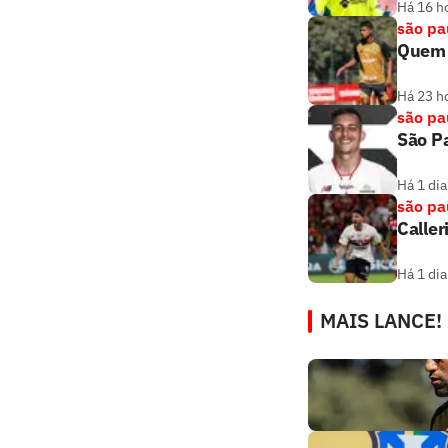
Há 16 h
são pa
Quem é
Há 23 h
são pa
São Pa
Há 1 dia
são pa
Caller
Há 1 dia
MAIS LANCE!