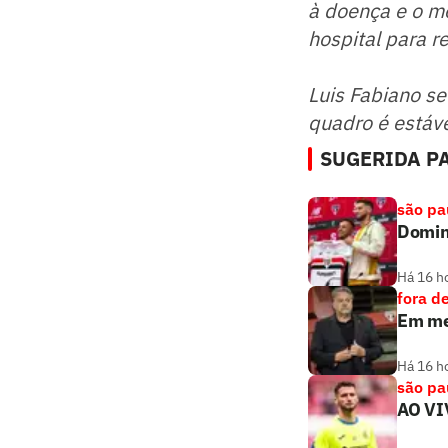
à doença e o m
hospital para 
Luis Fabiano se
quadro é estáve
SUGERIDA PA
são pa
Doming
Há 16 h
fora d
Em mei
Há 16 h
são pa
AO VI