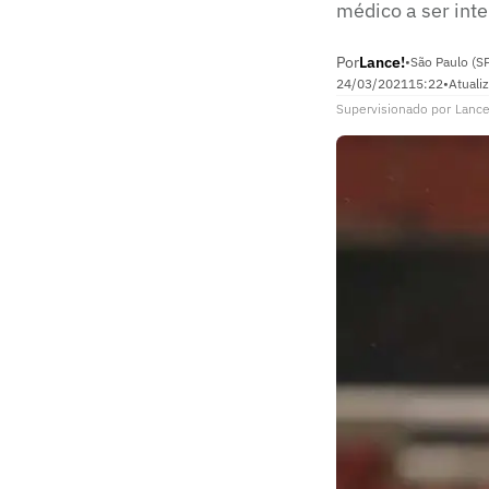
médico a ser in
Por
Lance!
•
São Paulo (S
24/03/2021
15:22
•
Atuali
Supervisionado
por
Lance