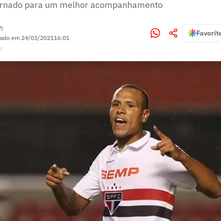
ternado para um melhor acompanhamento
P)
Favorit
zado em
24/03/2021
16:01
!