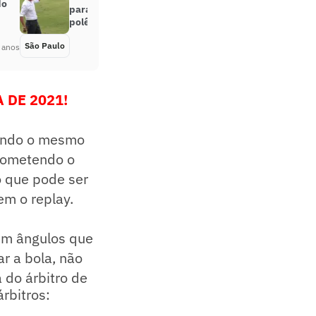
do
para o Novorizontino, com
polêmica envolvendo o VAR
São Paulo
Há 5 anos
 anos
 DE 2021!
uando o mesmo
 cometendo o
 o que pode ser
sem o replay.
em ângulos que
r a bola, não
 do árbitro de
árbitros: