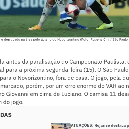
 derrubado na área pelo goleiro do Novorizontino (Foto: Rubens Chiri/ São Paulo
da antes da paralisação do Campeonato Paulista, 
l para a próxima segunda-feira (15), O São Paulo
 para o Novorizontino, fora de casa. O jogo, pela q
ou marcado, porém, por um erro enorme do VAR ao 
iro Giovanni em cima de Luciano. O camisa 11 des
m do jogo.
ADAS
ATUAÇÕES: Rojas se destaca p