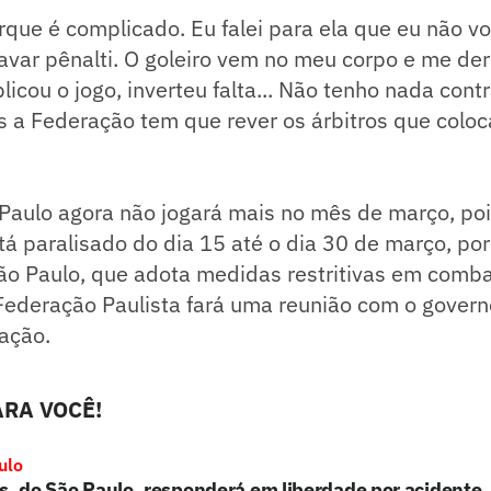
 porque é complicado. Eu falei para ela que eu não v
cavar pênalti. O goleiro vem no meu corpo e me de
licou o jogo, inverteu falta... Não tenho nada contr
 a Federação tem que rever os árbitros que coloc
Paulo agora não jogará mais no mês de março, poi
á paralisado do dia 15 até o dia 30 de março, po
ão Paulo, que adota medidas restritivas em comba
Federação Paulista fará uma reunião com o govern
uação.
RA VOCÊ!
ulo
s, do São Paulo, responderá em liberdade por acidente