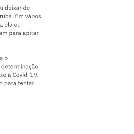
ou deixar de
rruba. Em vários
a ela ou
am para apitar
s o
r determinação
te à Covid-19.
o para tentar