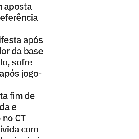
 aposta
eferência
ifesta após
dor da base
lo, sofre
 após jogo-
ta fim de
da e
o no CT
ívida com