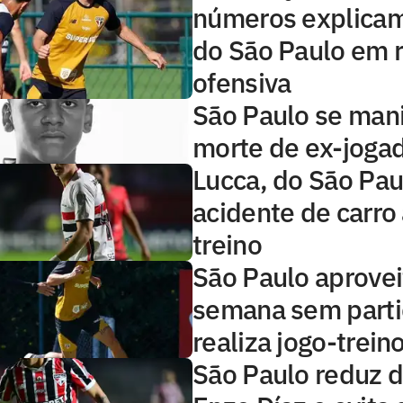
números explicam
do São Paulo em r
ofensiva
São Paulo se man
morte de ex-joga
Lucca, do São Pau
acidente de carro
treino
São Paulo aprovei
semana sem parti
realiza jogo-trein
São Paulo reduz d