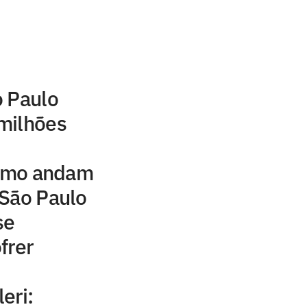
o Paulo
milhões
como andam
 São Paulo
se
frer
eri: