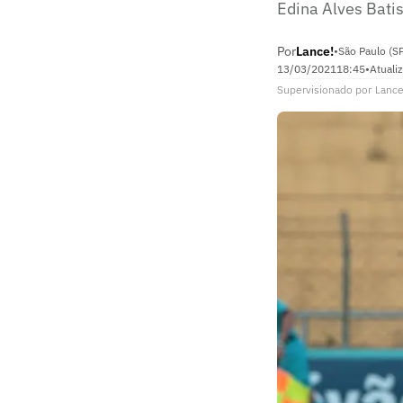
Edina Alves Bati
Por
Lance!
•
São Paulo (S
13/03/2021
18:45
•
Atuali
Supervisionado
por
Lance