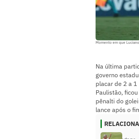
Momento em que Luciano é
Na última parti
governo estadua
placar de 2 a 1
Paulistão, fic
pênalti do gole
lance após o fi
RELACION