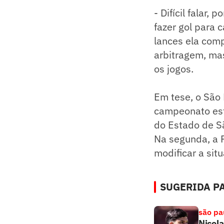
- Difícil falar,
fazer gol para 
lances ela comp
arbitragem, mas
os jogos.
Em tese, o São 
campeonato est
do Estado de S
Na segunda, a 
modificar a sit
SUGERIDA PA
são pa
Nicola