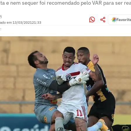
sta e nem sequer foi recomendado pelo VAR para ser re
P)
Favorit
zado em
13/03/2021
21:33
!