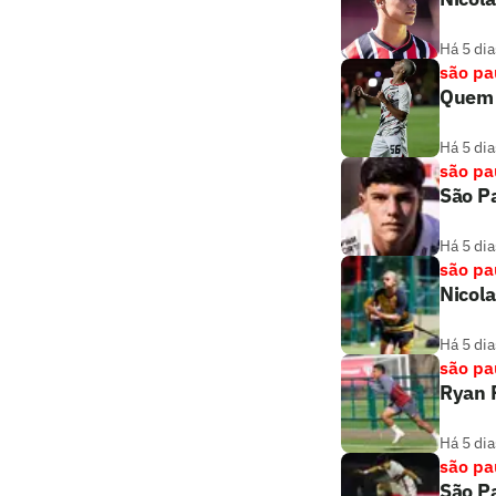
Há 5 dia
são pa
Quem 
Há 5 dia
são pa
São Pa
Há 5 dia
são pa
Nicola
Há 5 dia
são pa
Ryan F
Há 5 dia
são pa
São Pa