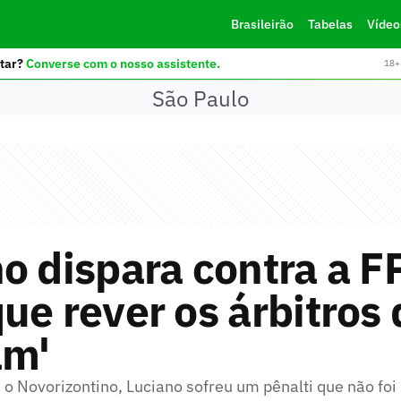
Brasileirão
Tabelas
Vídeo
tar?
Converse com o nosso assistente.
18+ 
São Paulo
o dispara contra a F
ue rever os árbitros
am'
 o Novorizontino, Luciano sofreu um pênalti que não foi 