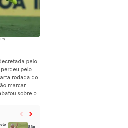
 FC)
decretada pelo
 perdeu pelo
uarta rodada do
não marcar
abafou sobre o
elo
São Paulo perde a invencibilidade