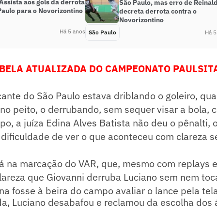
ssista aos gols da derrota
São Paulo, mas erro de Reinal
Paulo para o Novorizontino
decreta derrota contra o
Novorizontino
Há 5 anos
São Paulo
Há 5
BELA ATUALIZADA DO CAMPEONATO PAULSITA
cante do São Paulo estava driblando o goleiro, q
 no peito, o derrubando, sem sequer visar a bola,
po, a juíza Edina Alves Batista não deu o pênalti,
a dificuldade de ver o que aconteceu com clareza 
á na marcação do VAR, que, mesmo com replays 
areza que Giovanni derruba Luciano sem nem toca
na fosse à beira do campo avaliar o lance pela tela
da, Luciano desabafou e reclamou da escolha dos 