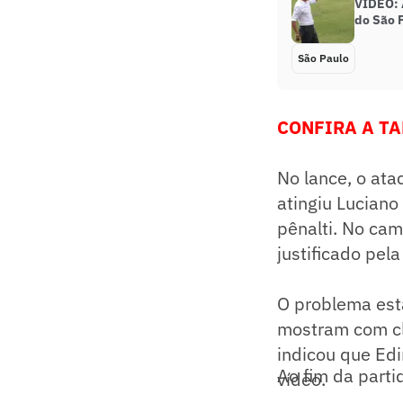
VÍDEO: A
do São 
São Paulo
CONFIRA A TA
No lance, o ata
atingiu Luciano
pênalti. No cam
justificado pel
O problema est
mostram com cl
indicou que Edi
Ao fim da parti
vídeo.