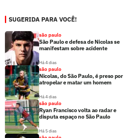
SUGERIDA PARA VOCÊ!
são paulo
São Paulo e defesa de Nicolas se
manifestam sobre acidente
Há 4 dias
são paulo
Nicolas, do São Paulo, é preso por
atropelar e matar um homem
Há 4 dias
são paulo
Ryan Francisco volta ao radar e
disputa espaço no São Paulo
Há 5 dias
são paulo