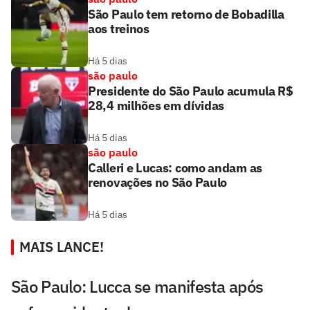
São Paulo tem retorno de Bobadilla
aos treinos
Há 5 dias
são paulo
Presidente do São Paulo acumula R$
28,4 milhões em dívidas
Há 5 dias
são paulo
Calleri e Lucas: como andam as
renovações no São Paulo
Há 5 dias
MAIS LANCE!
São Paulo: Lucca se manifesta após