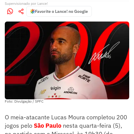
Supervisionado
por
Lance!
Favorite o Lance! no Google
Foto: Divulgação / SPFC
O meia-atacante Lucas Moura completou 200
jogos pelo
São Paulo
nesta quarta-feira (5),
na partida com o Mirassol, às 19h30 (de