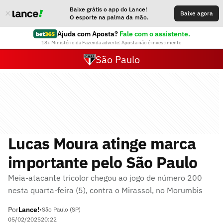
Baixe grátis o app do Lance!
Baixe agora
O esporte na palma da mão.
Ajuda com Aposta?
Fale com o assistente.
18+ Ministério da Fazenda adverte: Aposta não é investimento
São Paulo
Lucas Moura atinge marca
importante pelo São Paulo
Meia-atacante tricolor chegou ao jogo de número 200
nesta quarta-feira (5), contra o Mirassol, no Morumbis
Por
Lance!
•
São Paulo (SP)
05/02/2025
20:22