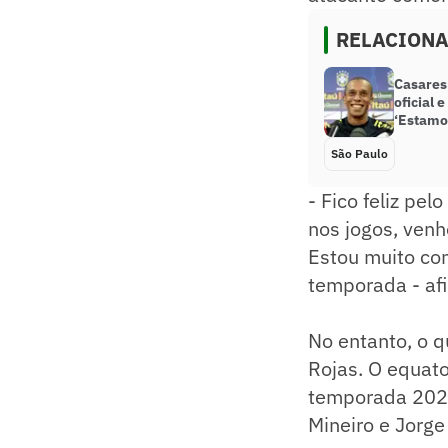
RELACION
Casares 
oficial 
‘Estamo
São Paulo
- Fico feliz pe
nos jogos, ven
Estou muito co
temporada - afi
No entanto, o q
Rojas. O equato
temporada 2021
Mineiro e Jorge