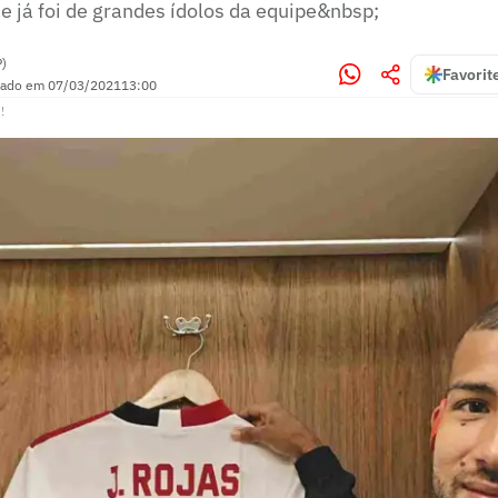
 já foi de grandes ídolos da equipe&nbsp;
P)
Favorit
zado em
07/03/2021
13:00
!