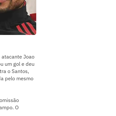
o atacante Joao
ou um gol e deu
tra o Santos,
ada pelo mesmo
comissão
campo. O