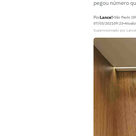
pegou número que
Por
Lance!
•
São Paulo (S
07/03/2021
09:23
•
Atuali
Supervisionado
por
Lance