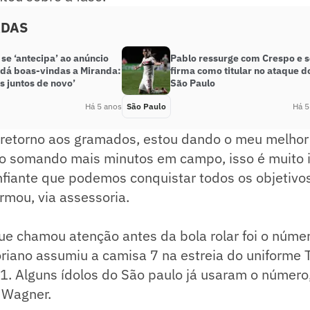
ADAS
se ‘antecipa’ ao anúncio
Pablo ressurge com Crespo e 
e dá boas-vindas a Miranda:
firma como titular no ataque d
s juntos de novo’
São Paulo
Há 5 anos
São Paulo
Há 5
lo retorno aos gramados, estou dando o meu melhor
ho somando mais minutos em campo, isso é muito 
nfiante que podemos conquistar todos os objetivo
rmou, via assessoria.
ue chamou atenção antes da bola rolar foi o núme
riano assumiu a camisa 7 na estreia do uniforme T
. Alguns ídolos do São paulo já usaram o número
 Wagner.