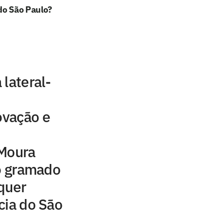
do São Paulo?
 lateral-
ovação e
 Moura
no gramado
quer
cia do São