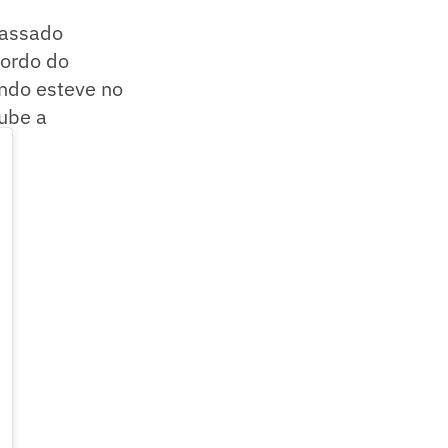
 passado
cordo do
ando esteve no
lube a