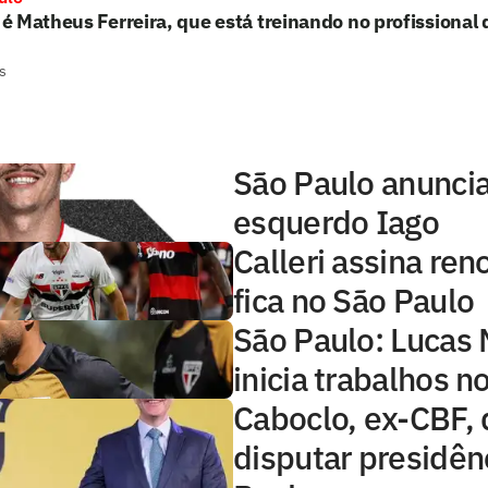
 Matheus Ferreira, que está treinando no profissional 
s
São Paulo anuncia
esquerdo Iago
Calleri assina ren
fica no São Paulo
São Paulo: Lucas
inicia trabalhos 
Caboclo, ex-CBF, 
disputar presidên