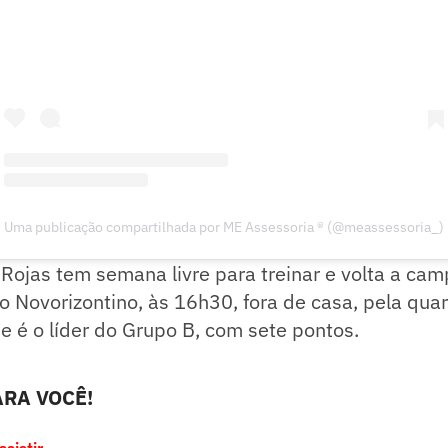
Uma publicação compartilhada por ME Assessoria ® (@meassessoria_)
Rojas tem semana livre para treinar e volta a ca
o Novorizontino, às 16h30, fora de casa, pela qua
me é o líder do Grupo B, com sete pontos.
RA VOCÊ!
sistir