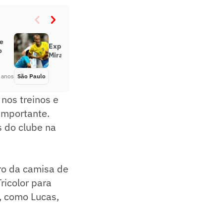
se
Experiência e liderança: como
o
Miranda pode ajudar o São Paulo
 anos
São Paulo
Há 5 anos
 nos treinos e
importante.
s do clube na
ro da camisa de
ricolor para
, como Lucas,