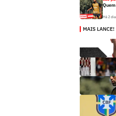
Quem é
Há 2 dia
MAIS LANCE!