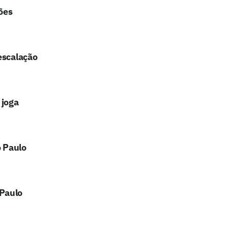
ções
escalação
 joga
o Paulo
 Paulo