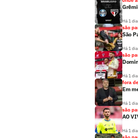
Grêmio
Há 1 dia
são pa
São Pa
Há 1 dia
são pa
Doming
Há 1 dia
fora d
Em mei
Há 1 dia
são pa
AO VI
Há 1 dia
são pa