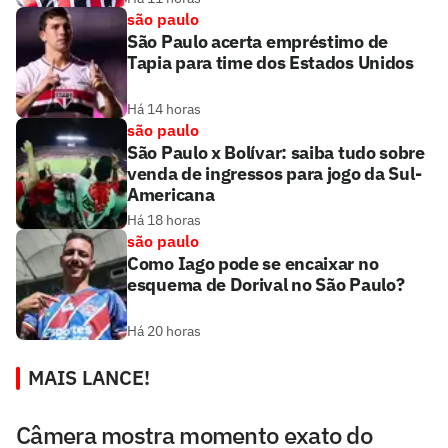
são paulo
São Paulo acerta empréstimo de
Tapia para time dos Estados Unidos
Há 14 horas
são paulo
São Paulo x Bolívar: saiba tudo sobre
venda de ingressos para jogo da Sul-
Americana
Há 18 horas
são paulo
Como Iago pode se encaixar no
esquema de Dorival no São Paulo?
Há 20 horas
MAIS LANCE!
Câmera mostra momento exato do