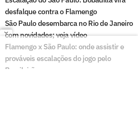
desfalque contra o Flamengo
São Paulo desembarca no Rio de Janeiro
com novidades; veja vídeo
Flamengo x São Paulo: onde assistir e
prováveis escalações do jogo pelo
Brasileirão
CT da base do São Paulo entra na lista
da Fifa para Copa Feminina
São Paulo pode mandar jogos no
Pacaembu? Entenda o cenário
Lesionados e suspensos da 20ª rodada