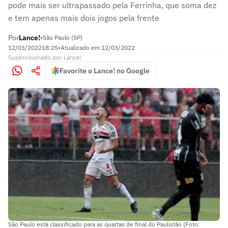
pode mais ser ultrapassado pela Ferrinha, que soma dez
e tem apenas mais dois jogos pela frente
Por
Lance!
•
São Paulo (SP)
12/03/2022
18:25
•
Atualizado em
12/03/2022
Supervisionado
por
Lance!
Favorite o Lance! no Google
São Paulo está classificado para as quartas de final do Paulistão (Foto: