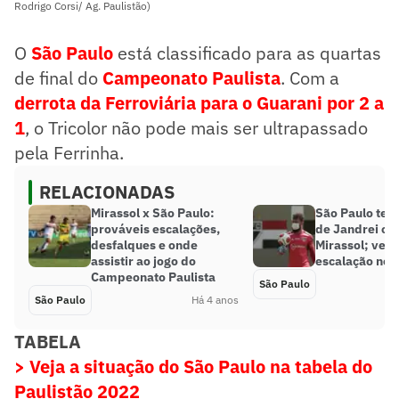
Rodrigo Corsi/ Ag. Paulistão)
O
São Paulo
está classificado para as quartas
de final do
Campeonato Paulista
. Com a
derrota da Ferroviária para o Guarani por 2 a
1
, o Tricolor não pode mais ser ultrapassado
pela Ferrinha.
RELACIONADAS
Mirassol x São Paulo:
São Paulo terá
prováveis escalações,
de Jandrei con
desfalques e onde
Mirassol; veja
assistir ao jogo do
escalação nes
Campeonato Paulista
São Paulo
São Paulo
Há 4 anos
TABELA
> Veja a situação do São Paulo na tabela do
Paulistão 2022