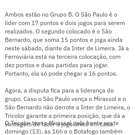
Ambos estão no Grupo B. O São Paulo é o
líder com 17 pontos e dois jogos para serem
realizados. O segundo colocado é o São
Bernardo, que soma 15 pontos e joga ainda
neste sábado, diante da Inter de Limeira. Já a
Ferroviária está na terceira colocação, com
dez pontos e duas partidas para jogar.
Portanto, ela só pode chegar a 16 pontos.
Agora, a disputa fica para a liderança do
grupo. Caso o São Paulo vença o Mirassol e o
São Bernardo não derrote a Inter de Limeira, o
Tricolor garante a primeira posição, que dá a
O Tricolor tem o Mirassol pela frente neste
vantagem de fazer o jogo único em casa.
domingo (13), às 16h e o Botafogo também