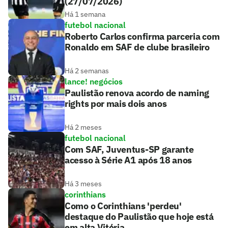
(27/07/2026)
Há 1 semana
futebol nacional
Roberto Carlos confirma parceria com
Ronaldo em SAF de clube brasileiro
Há 2 semanas
lance! negócios
Paulistão renova acordo de naming
rights por mais dois anos
Há 2 meses
futebol nacional
Com SAF, Juventus-SP garante
acesso à Série A1 após 18 anos
Há 3 meses
corinthians
Como o Corinthians 'perdeu'
destaque do Paulistão que hoje está
em alta Vitória