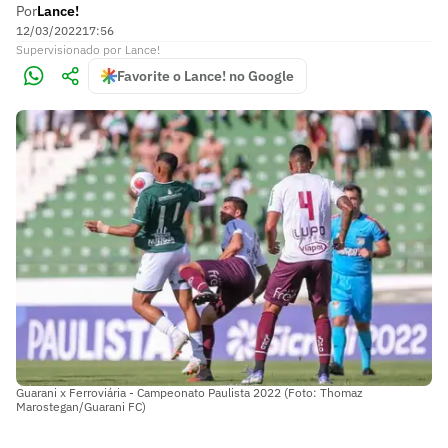
Por
Lance!
12/03/2022
17:56
Supervisionado
por
Lance!
Favorite o Lance! no Google
Guarani x Ferroviária - Campeonato Paulista 2022 (Foto: Thomaz
Marostegan/Guarani FC)