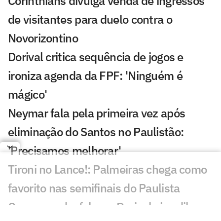
Corinthians divulga venda de ingressos
de visitantes para duelo contra o
Novorizontino
Dorival critica sequência de jogos e
ironiza agenda da FPF: 'Ninguém é
mágico'
Neymar fala pela primeira vez após
eliminação do Santos no Paulistão:
'Precisamos melhorar'
Tironi no Lance!: Palmeiras chega como
favorito nas semifinais do Paulista
Com novo desfalque, Dorival vive dilema