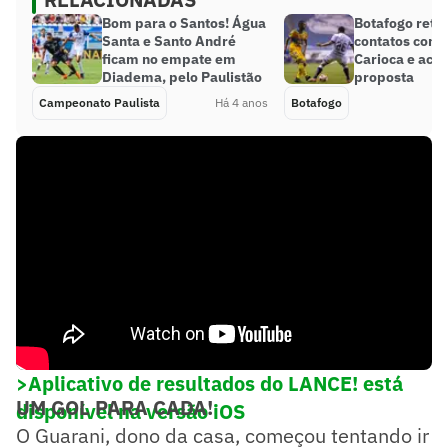
Bom para o Santos! Água
Botafogo ret
Santa e Santo André
contatos com 
ficam no empate em
Carioca e ace
Diadema, pelo Paulistão
proposta
Campeonato Paulista
Há 4 anos
Botafogo
>Aplicativo de resultados do LANCE! está
UM GOL PARA CADA!
disponível na versão iOS
O Guarani, dono da casa, começou tentando ir