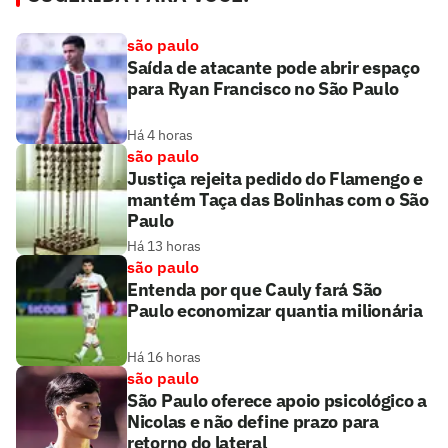
são paulo
Saída de atacante pode abrir espaço
para Ryan Francisco no São Paulo
Há 4 horas
são paulo
Justiça rejeita pedido do Flamengo e
mantém Taça das Bolinhas com o São
Paulo
Há 13 horas
são paulo
Entenda por que Cauly fará São
Paulo economizar quantia milionária
Há 16 horas
são paulo
São Paulo oferece apoio psicológico a
Nicolas e não define prazo para
retorno do lateral