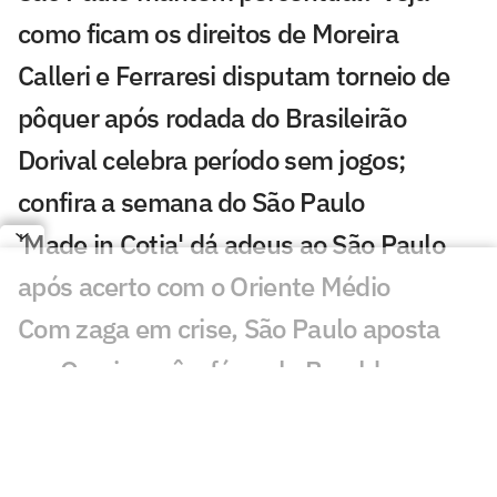
como ficam os direitos de Moreira
Calleri e Ferraresi disputam torneio de
pôquer após rodada do Brasileirão
Dorival celebra período sem jogos;
confira a semana do São Paulo
'Made in Cotia' dá adeus ao São Paulo
após acerto com o Oriente Médio
Com zaga em crise, São Paulo aposta
em Osorio e vê a fórmula Beraldo se
repetir
Mauro Cezar questiona impedimento
semiautomático em Flamengo x São