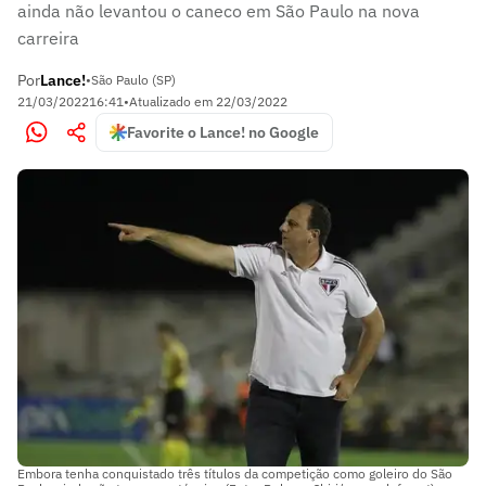
ainda não levantou o caneco em São Paulo na nova
carreira
Por
Lance!
•
São Paulo (SP)
21/03/2022
16:41
•
Atualizado em
22/03/2022
Favorite o Lance! no Google
Embora tenha conquistado três títulos da competição como goleiro do São