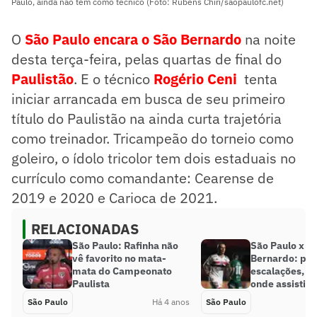
Paulo, ainda não tem como técnico (Foto: Rubens Chiri/saopaulofc.net)
O
São Paulo encara o São Bernardo
na noite
desta terça-feira, pelas quartas de final do
Paulistão
. E o técnico
Rogério Ceni
tenta
iniciar arrancada em busca de seu primeiro
título do Paulistão na ainda curta trajetória
como treinador. Tricampeão do torneio como
goleiro, o ídolo tricolor tem dois estaduais no
currículo como comandante: Cearense de
2019 e 2020 e Carioca de 2021.
RELACIONADAS
São Paulo: Rafinha não
São Paulo x S
vê favorito no mata-
Bernardo: pro
mata do Campeonato
escalações, d
Paulista
onde assistir
São Paulo
Há 4 anos
São Paulo