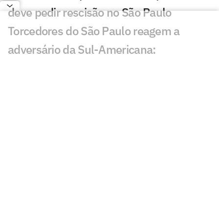
deve pedir rescisão no São Paulo
Torcedores do São Paulo reagem a
adversário da Sul-Americana:
'Obrigação'
São Paulo anuncia ingressos em
promoção contra o Coritiba
São Paulo inicia troca de gramado do
Morumbis; veja detalhes
Chaveamento da Sul-Americana: Brasil
tem cinco times nas oitavas
Em caráter comemorativo, São Paulo
lança terceiro uniforme; veja fotos