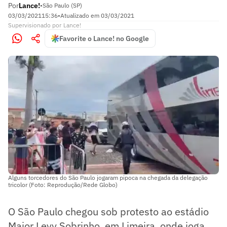
Por
Lance!
•
São Paulo (SP)
03/03/2021
15:36
•
Atualizado em
03/03/2021
Supervisionado
por
Lance!
Favorite o Lance! no Google
Alguns torcedores do São Paulo jogaram pipoca na chegada da delegação
tricolor (Foto: Reprodução/Rede Globo)
O São Paulo chegou sob protesto ao estádio
Major Levy Sobrinho, em Limeira, onde joga,