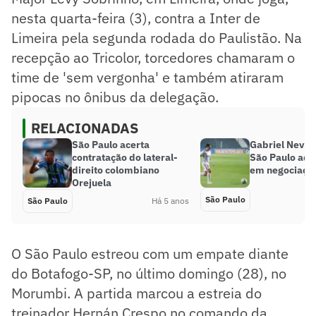
nesta quarta-feira (3), contra a Inter de
Limeira pela segunda rodada do Paulistão. Na
recepção ao Tricolor, torcedores chamaram o
time de 'sem vergonha' e também atiraram
pipocas no ônibus da delegação.
RELACIONADAS
São Paulo acerta
Gabriel Neve
contratação do lateral-
São Paulo ado
direito colombiano
em negociaçõ
Orejuela
São Paulo
São Paulo
Há 5 anos
O São Paulo estreou com um empate diante
do Botafogo-SP, no último domingo (28), no
Morumbi. A partida marcou a estreia do
treinador Hernán Crespo no comando da