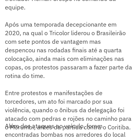
equipe.
Após uma temporada decepcionante em
2020, na qual o Tricolor liderou o Brasileirão
com sete pontos de vantagem mas
despencou nas rodadas finais até a quarta
colocação, ainda mais com eliminações nas
copas, os protestos passaram a fazer parte da
rotina do time.
Entre protestos e manifestações de
torcedores, um ato foi marcado por sua
violência, quando o ônibus da delegação foi
atacado com pedras e rojões no caminho para
Além dos ataques ao veículo, foram
o Morumbi, antes da partida contra o Coritiba.
encontradas bombas nos arredores do local