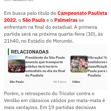
Em busca pelo título do
Campeonato Paulista
2022
, o
São Paulo
e o
Palmeiras
se
enfrentam na final do estadual. A primeira
partida será na próxima quarta-feira (30), às
21h40, no Estádio do Morumbi.
RELACIONADAS
Presidente do São Paulo
Vibração! Veja
anuncia que transporte
bastidores da
público terá horário
classificação 
estendido no dia da final
Paulo para a f
do Paulista
Paulista​
São Paulo
Há 4 anos
Vídeo
Porém, o retrospecto do Tricolor contra o
Verdão em clássicos válidos por mata-mata é
mais vantajoso. Em 19 partidas decisivas