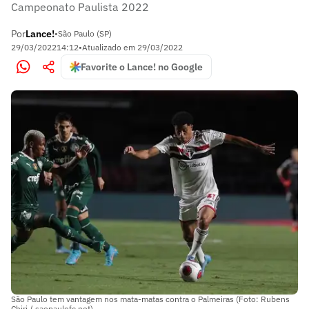
Campeonato Paulista 2022
Por
Lance!
•
São Paulo (SP)
29/03/2022
14:12
•
Atualizado em
29/03/2022
Favorite o Lance! no Google
São Paulo tem vantagem nos mata-matas contra o Palmeiras (Foto: Rubens
Chiri / saopaulofc.net)