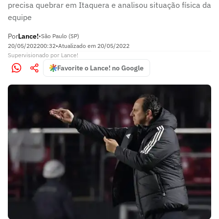
precisa quebrar em Itaquera e analisou situação física da
equipe
Por
Lance!
•
São Paulo (SP)
20/05/2022
00:32
•
Atualizado em
20/05/2022
Supervisionado
por
Lance!
Favorite o Lance! no Google