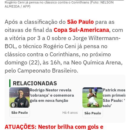
Rogério Ceni já pensa no clássico contra o Corinthians (Foto: NELSON
ALMEIDA / AFP)
Após a classificação do
São Paulo
para as
oitavas de final da
Copa Sul-Americana
, com
a vitória por 3 a 0 sobre o Jorge Wiltermann-
BOL, o técnico Rogério Ceni já pensa no
clássico contra o Corinthians, no próximo
domingo (22), às 16h, na Neo Química Arena,
pelo Campeonato Brasileiro.
RELACIONADAS
Rodrigo Nestor revela
Patrick mostra 
‘cobrança’ e comemora
com primeiro 
gols em nova função
São Paulo: ‘F
saiu’
São Paulo
Há 4 anos
São Paulo
ATUAÇÕES: Nestor brilha com gols e