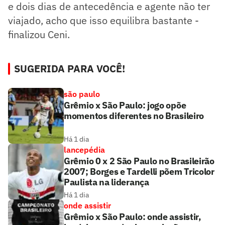
e dois dias de antecedência e agente não ter
viajado, acho que isso equilibra bastante -
finalizou Ceni.
SUGERIDA PARA VOCÊ!
são paulo
Grêmio x São Paulo: jogo opõe
momentos diferentes no Brasileiro
Há 1 dia
lancepédia
Grêmio 0 x 2 São Paulo no Brasileirão
2007; Borges e Tardelli põem Tricolor
Paulista na liderança
Há 1 dia
onde assistir
Grêmio x São Paulo: onde assistir,