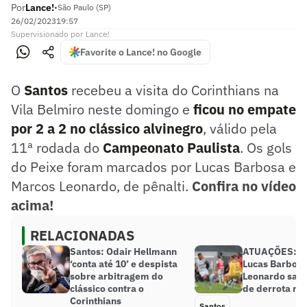
Por
Lance!
•
São Paulo (SP)
26/02/2023
19:57
Supervisionado
por
Lance!
Favorite o Lance! no Google
O
Santos
recebeu a visita do Corinthians na
Vila Belmiro neste domingo e
ficou no empate
por 2 a 2 no clássico alvinegro
, válido pela
11ª rodada do
Campeonato Paulista
. Os gols
do Peixe foram marcados por Lucas Barbosa e
Marcos Leonardo, de pênalti.
Confira no vídeo
acima!
RELACIONADAS
Santos: Odair Hellmann
ATUAÇÕES: Es
‘conta até 10’ e despista
Lucas Barbosa
sobre arbitragem do
Leonardo sal
clássico contra o
de derrota no 
Corinthians
Santos