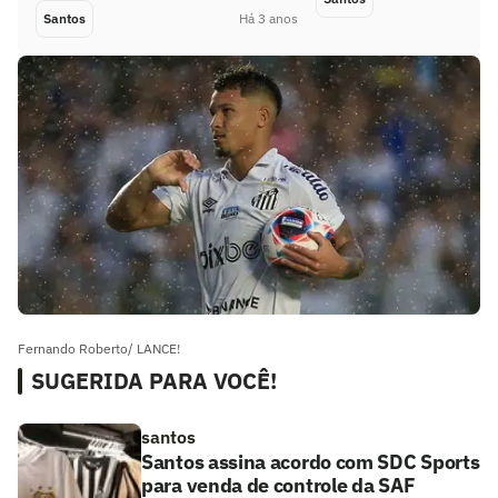
Santos
Há 3 anos
Fernando Roberto/ LANCE!
SUGERIDA PARA VOCÊ!
santos
Santos assina acordo com SDC Sports
para venda de controle da SAF