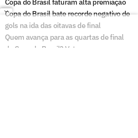
Copa do Brasil faturam alta premiação
Copa do Brasil bate recorde negativo de
gols na ida das oitavas de final
Quem avança para as quartas de final
da Copa do Brasil? Vote
Pai não descarta Neymar na Seleção, e
jogador responde; veja
Bastidores: saiba como foi o leilão do
Instituto Neymar Jr.
Neymar marca presença em leilão e
abre jogo sobre aposentadoria
Neymar critica parte da imprensa: 'Vai