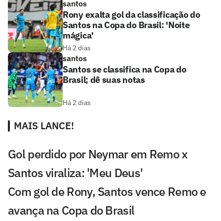
santos
Rony exalta gol da classificação do
Santos na Copa do Brasil: 'Noite
mágica'
Há 2 dias
santos
Santos se classifica na Copa do
Brasil; dê suas notas
Há 2 dias
MAIS LANCE!
Gol perdido por Neymar em Remo x
Santos viraliza: 'Meu Deus'
Com gol de Rony, Santos vence Remo e
avança na Copa do Brasil