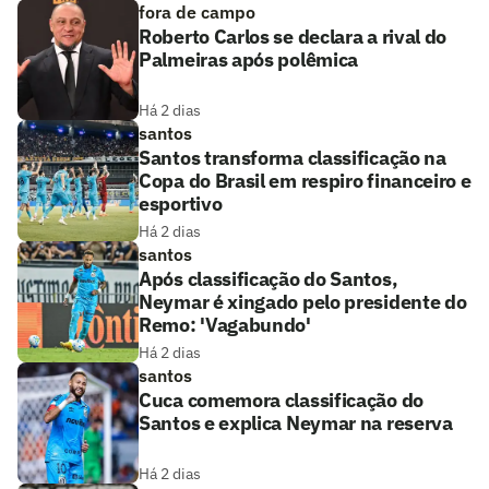
fora de campo
Roberto Carlos se declara a rival do
Palmeiras após polêmica
Há 2 dias
santos
Santos transforma classificação na
Copa do Brasil em respiro financeiro e
esportivo
Há 2 dias
santos
Após classificação do Santos,
Neymar é xingado pelo presidente do
Remo: 'Vagabundo'
Há 2 dias
santos
Cuca comemora classificação do
Santos e explica Neymar na reserva
Há 2 dias