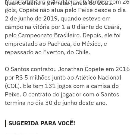
Maior artilheiro estrangeiro do Santos, com 26
quando abriu a primeira janela de 2021.
gols, Copete não atua pelo Peixe desde o dia
2 de junho de 2019, quando esteve em
campo na vitória por 1 a 0 diante do Ceará,
pelo Campeonato Brasileiro. Depois, ele foi
emprestado ao Pachuca, do México, e
repassado ao Everton, do Chile.
O Santos contratou Jonathan Copete em 2016
por R$ 5 milhões junto ao Atlético Nacional
(COL). Ele tem 131 jogos com a camisa do
Peixe. O contrato do jogador com o Santos
termina no dia 30 de junho deste ano.
SUGERIDA PARA VOCÊ!