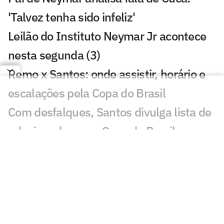
'Talvez tenha sido infeliz'
Leilão do Instituto Neymar Jr acontece
nesta segunda (3)
Remo x Santos: onde assistir, horário e
escalações pela Copa do Brasil
Com desfalques, Santos divulga lista de
relacionados para Copa do Brasil
Neymar é relacionado para duelo entre
Santos e Remo pela Copa do Brasil
Análise tática do Guffo: os destaques da
ida das oitavas da Copa do Brasil