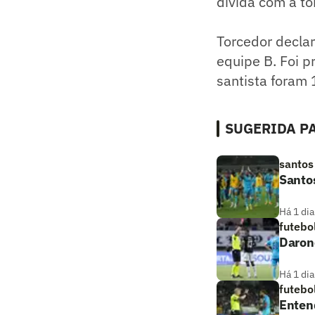
dívida com a to
Torcedor declar
equipe B. Foi p
santista foram 
SUGERIDA PA
santos
Santo
Há 1 dia
futebo
Daronc
Há 1 dia
futebo
Entend