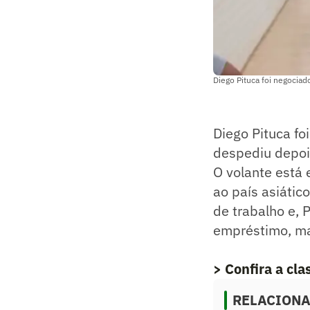
Diego Pituca foi negociad
Diego Pituca fo
despediu depoi
O volante está 
ao país asiátic
de trabalho e, 
empréstimo, ma
> Confira a cl
RELACION