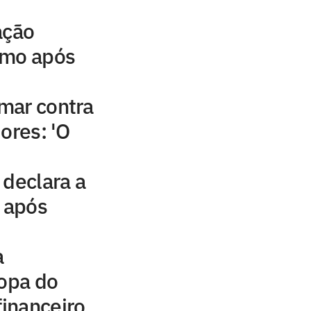
ação
emo após
mar contra
ores: 'O
 declara a
s após
a
Copa do
financeiro