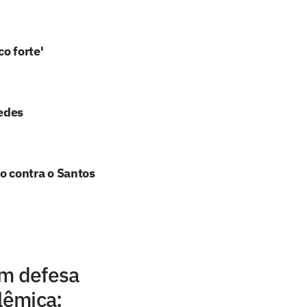
o forte'
edes
o contra o Santos
em defesa
lêmica: