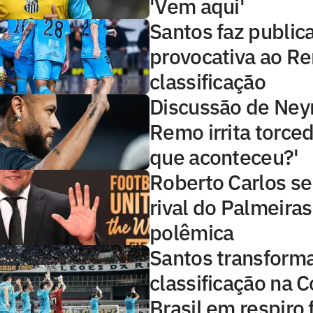
'Vem aqui'
Santos faz public
provocativa ao R
classificação
Discussão de Ney
Remo irrita torced
que aconteceu?'
Roberto Carlos se
rival do Palmeira
polêmica
Santos transform
classificação na 
Brasil em respiro 