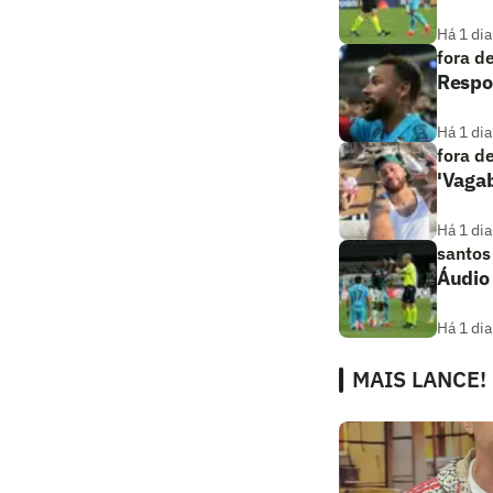
Há 1 dia
fora d
Respos
Há 1 dia
fora d
'Vaga
Há 1 dia
santos
Áudio
Há 1 dia
MAIS LANCE!