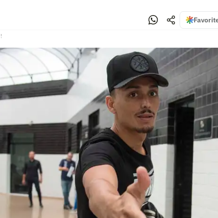
Favorit
!