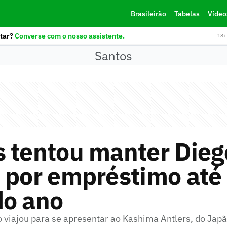
Brasileirão
Tabelas
Vídeo
tar?
Converse com o nosso assistente.
18+ 
Santos
s tentou manter Dieg
 por empréstimo até
do ano
o viajou para se apresentar ao Kashima Antlers, do Jap