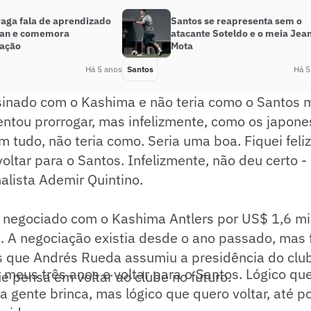
raga fala de aprendizado
Santos se reapresenta sem o
an e comemora
atacante Soteldo e o meia Jea
cação
Mota
Há 5 anos
Santos
Há 5
ssinado com o Kashima e não teria como o Santos m
entou prorrogar, mas infelizmente, como os japone
 tudo, não teria como. Seria uma boa. Fiquei feliz
ltar para o Santos. Infelizmente, não deu certo -
nalista Ademir Quintino.
i negociado com o Kashima Antlers por US$ 1,6 mi
. A negociação existia desde o ano passado, mas 
 que Andrés Rueda assumiu a presidência do club
 meus três anos e voltar para o Santos. Lógico qu
 pensa em voltar ao clube no futuro.
 a gente brinca, mas lógico que quero voltar, até 