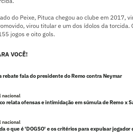
rcida.
ado do Peixe, Pituca chegou ao clube em 2017, vi
romovido, virou titular e um dos ídolos da torcida
155 jogos e oito gols.
RA VOCÊ!
s rebate fala do presidente do Remo contra Neymar
l nacional
o relata ofensas e intimidação em súmula de Remo x Sa
l nacional
a o que é 'DOGSO' e os critérios para expulsar jogador