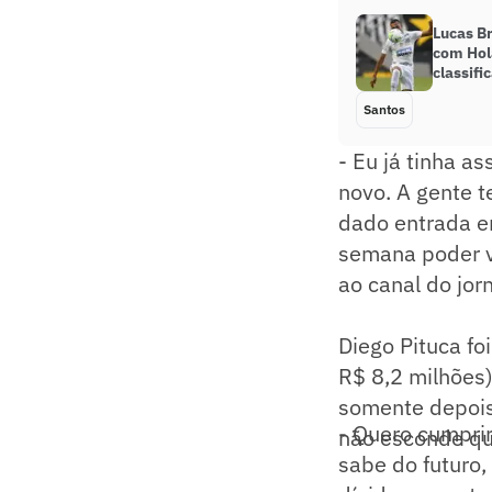
Lucas B
com Hol
classifi
Santos
- Eu já tinha a
novo. A gente t
dado entrada em
semana poder vo
ao canal do jor
Diego Pituca fo
R$ 8,2 milhões)
somente depois
- Quero cumprir
não esconde que
sabe do futuro,