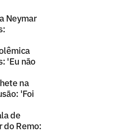
ca Neymar
s:
polêmica
: 'Eu não
hete na
são: 'Foi
ala de
r do Remo: