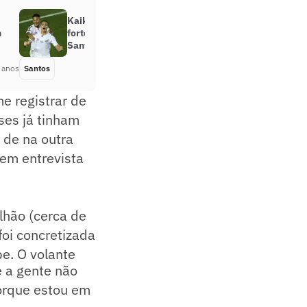
Kaiky Fernandes analisa os pontos
n
fortes do San Lorenzo, rival do
Santos na Copa Libertadores
 anos
Santos
Há 5 anos
e registrar de
ses já tinham
 de na outra
 em entrevista
lhão (cerca de
foi concretizada
e. O volante
e a gente não
porque estou em