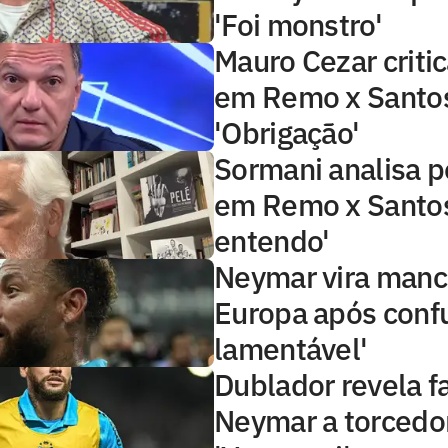
'Foi monstro'
Mauro Cezar criti
em Remo x Santo
'Obrigação'
Sormani analisa 
em Remo x Santos
entendo'
Neymar vira manc
Europa após confu
lamentável'
Dublador revela f
Neymar a torcedo