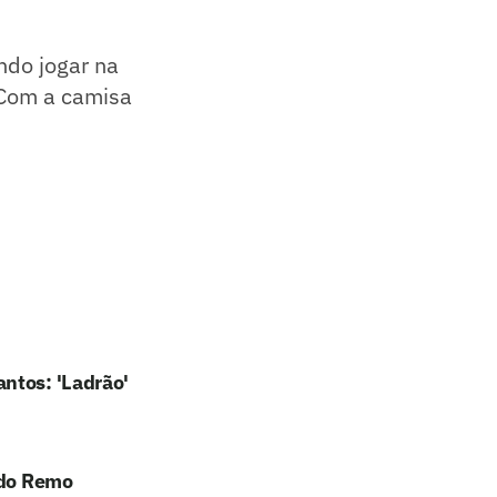
ndo jogar na
. Com a camisa
ntos: 'Ladrão'
 do Remo