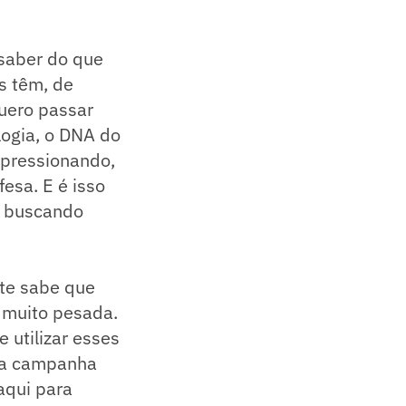
 saber do que
s têm, de
Quero passar
ogia, o DNA do
 pressionando,
esa. E é isso
s buscando
nte sabe que
 muito pesada.
 utilizar esses
ma campanha
aqui para