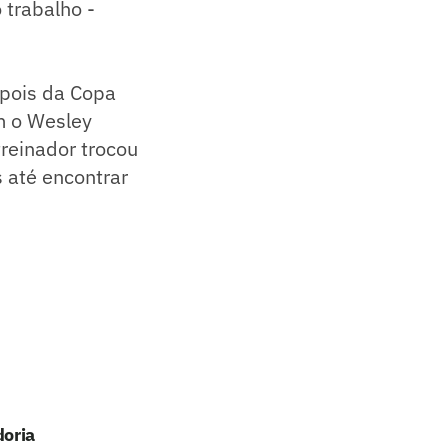
 trabalho -
epois da Copa
m o Wesley
reinador trocou
 até encontrar
doria