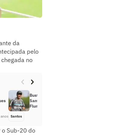
ante da
ntecipada pelo
 chegada no
Bustos comanda último treino do
ues
Santos antes do duelo contra o
Fluminense-PI
 anos
Santos
Há 4 anos
r o Sub-20 do