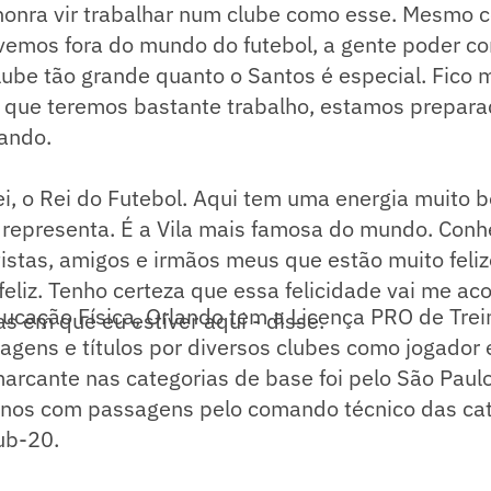
honra vir trabalhar num clube como esse. Mesmo 
ivemos fora do mundo do futebol, a gente poder 
ube tão grande quanto o Santos é especial. Fico 
ei que teremos bastante trabalho, estamos prepara
ando.
ei, o Rei do Futebol. Aqui tem uma energia muito 
representa. É a Vila mais famosa do mundo. Conh
istas, amigos e irmãos meus que estão muito feli
feliz. Tenho certeza que essa felicidade vai me a
cação Física, Orlando tem a Licença PRO de Tre
as em que eu estiver aqui - disse.
gens e títulos por diversos clubes como jogador e
arcante nas categorias de base foi pelo São Paulo
anos com passagens pelo comando técnico das ca
ub-20.