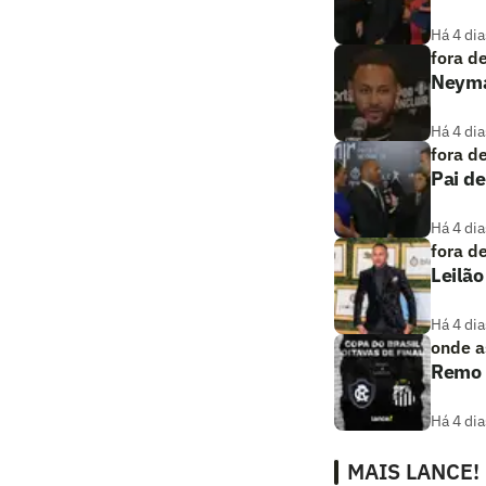
Há 4 dia
fora d
Neymar
Há 4 dia
fora d
Pai de
Há 4 dia
fora d
Leilão
Há 4 dia
onde as
Remo x
Há 4 dia
MAIS LANCE!