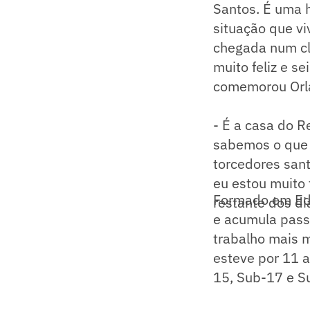
Santos. É uma 
situação que v
chegada num cl
muito feliz e s
comemorou Orl
- É a casa do R
sabemos o que 
torcedores sant
eu estou muito 
Formado em Edu
restante dos di
e acumula passa
trabalho mais m
esteve por 11 
15, Sub-17 e S