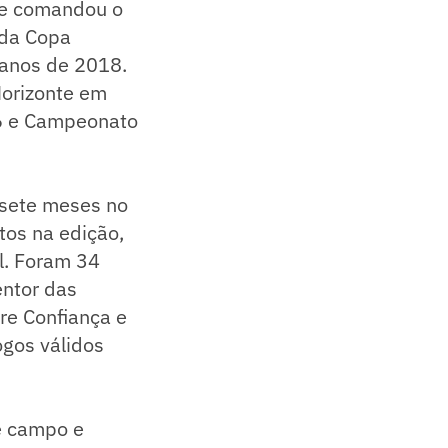
ve comandou o
 da Copa
 anos de 2018.
orizonte em
6 e Campeonato
 sete meses no
tos na edição,
il. Foram 34
entor das
re Confiança e
ogos válidos
e campo e