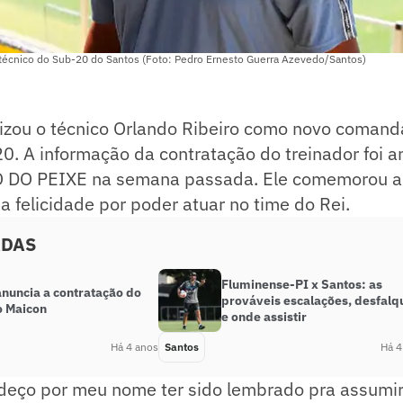
 técnico do Sub-20 do Santos (Foto: Pedro Ernesto Guerra Azevedo/Santos)
lizou o técnico Orlando Ribeiro como novo comand
0. A informação da contratação do treinador foi a
 DO PEIXE na semana passada. Ele comemorou a
 a felicidade por poder atuar no time do Rei.
ADAS
Fluminense-PI x Santos: as
anuncia a contratação do
prováveis escalações, desfalq
o Maicon
e onde assistir
Há 4 anos
Santos
Há 4
adeço por meu nome ter sido lembrado pra assumi