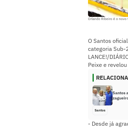
Orlando Ribeiro é o novo
O Santos oficia
categoria Sub-2
LANCE!/DIÁRIO
Peixe e revelou
RELACION
Santos 
zagueir
Santos
- Desde já agr