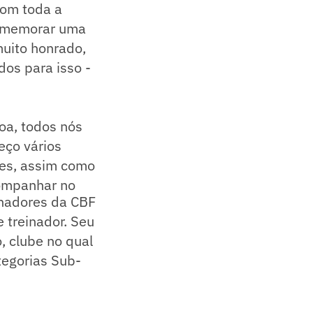
com toda a
comemorar uma
muito honrado,
dos para isso -
boa, todos nós
eço vários
zes, assim como
companhar no
inadores da CBF
 treinador. Seu
, clube no qual
tegorias Sub-