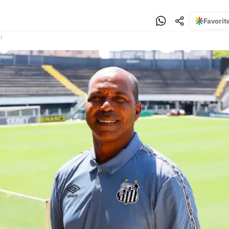
Favorit
!