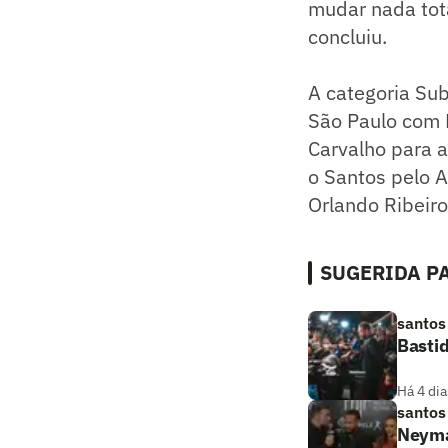
mudar nada tot
concluiu.
A categoria Su
São Paulo com 
Carvalho para a
o Santos pelo A
Orlando Ribeir
SUGERIDA PA
santos
Bastid
Há 4 dia
santos
Neymar