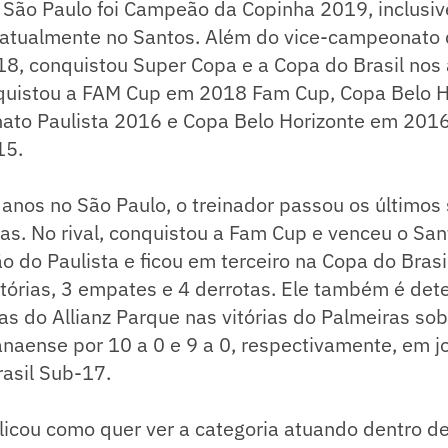
 São Paulo foi Campeão da Copinha 2019, inclusi
 atualmente no Santos. Além do vice-campeonato
18, conquistou Super Copa e a Copa do Brasil nos
uistou a FAM Cup em 2018 Fam Cup, Copa Belo H
to Paulista 2016 e Copa Belo Horizonte em 201
15.
anos no São Paulo, o treinador passou os últimos
s. No rival, conquistou a Fam Cup e venceu o San
o do Paulista e ficou em terceiro na Copa do Bras
tórias, 3 empates e 4 derrotas. Ele também é det
s do Allianz Parque nas vitórias do Palmeiras sob
naense por 10 a 0 e 9 a 0, respectivamente, em j
asil Sub-17.
licou como quer ver a categoria atuando dentro d