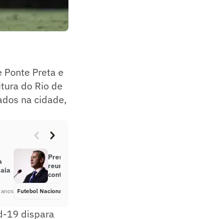
e Ponte Preta e
itura do Rio de
tados na cidade,
Presidente da CBF sobe o tom em
a
reunião com clubes e defende
baia
continuidade do futebol no país
 anos
Futebol Nacional
Há 5 anos
d-19 dispara