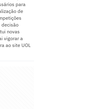
ssários para
alização de
ompetições
A decisão
tui novas
 vigorar a
ra ao site UOL