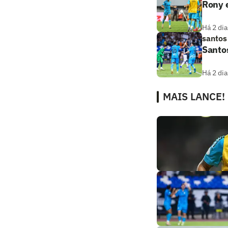
Rony e
Há 2 dia
santos
Santos
Há 2 dia
MAIS LANCE!