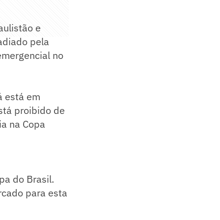
aulistão e
adiado pela
emergencial no
já está em
stá proibido de
cia na Copa
a do Brasil.
arcado para esta