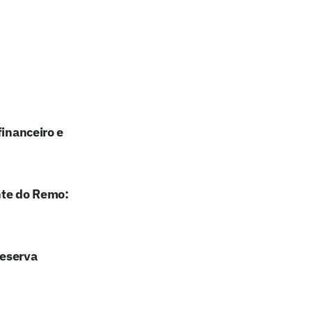
financeiro e
nte do Remo:
reserva