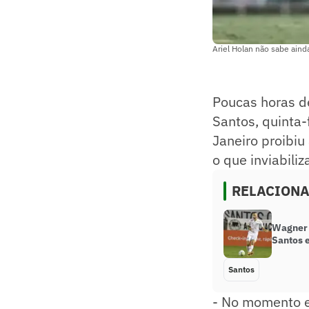
Ariel Holan não sabe aind
Poucas horas de
Santos, quinta-f
Janeiro proibiu
o que inviabiliz
RELACION
Wagner 
Santos e
Santos
- No momento e