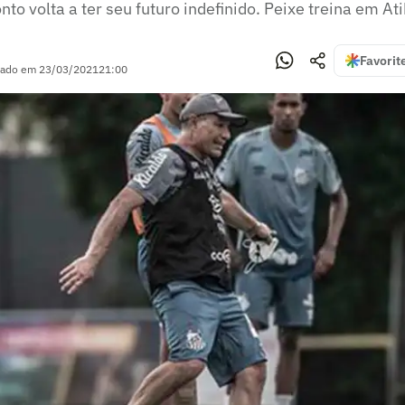
to volta a ter seu futuro indefinido. Peixe treina em At
Favorit
zado em
23/03/2021
21:00