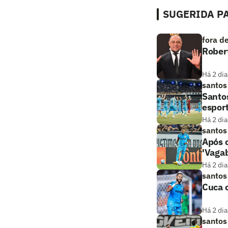
SUGERIDA PA
fora d
Robert
Há 2 dia
santos
Santos
esport
Há 2 dia
santos
Após c
'Vaga
Há 2 dia
santos
Cuca c
Há 2 dia
santos