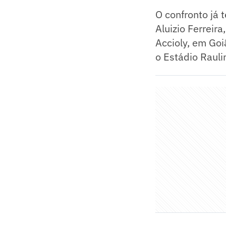
O confronto já 
Aluizio Ferreir
Accioly, em Go
o Estádio Raulin