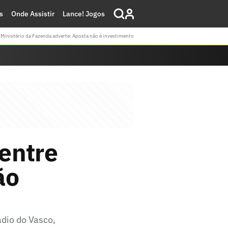
s
Onde Assistir
Lance! Jogos
Ministério da Fazenda adverte: Aposta não é investimento
 entre
ão
ádio do Vasco,