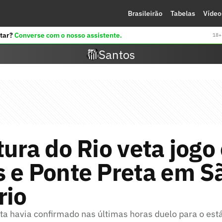
Brasileirão
Tabelas
Vídeo
tar?
Converse com o nosso assistente.
18+ 
Santos
tura do Rio veta jogo
 e Ponte Preta em S
rio
ta havia confirmado nas últimas horas duelo para o est