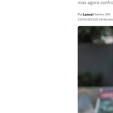
mas agora confron
Por
Lance!
•
Santos (SP)
23/03/2021
20:34
•
Atuali