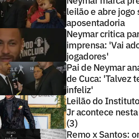
Neymar marca pr
leilão e abre jogo
aposentadoria
Neymar critica pa
imprensa: 'Vai ad
jogadores'
Pai de Neymar ana
de Cuca: 'Talvez 
infeliz'
Leilão do Institu
Jr acontece nest
(3)
Remo x Santos: o