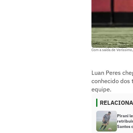
Com a saída de Veríssimo,
Luan Peres che
conhecido dos t
equipe.
RELACION
Pirani l
retribui
Santos c