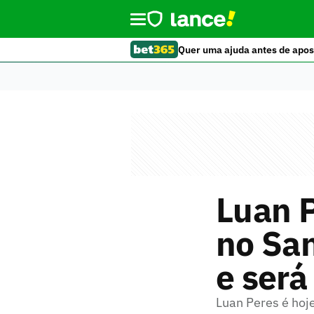
Quer uma ajuda antes de apos
Luan P
no San
e será
Luan Peres é hoje