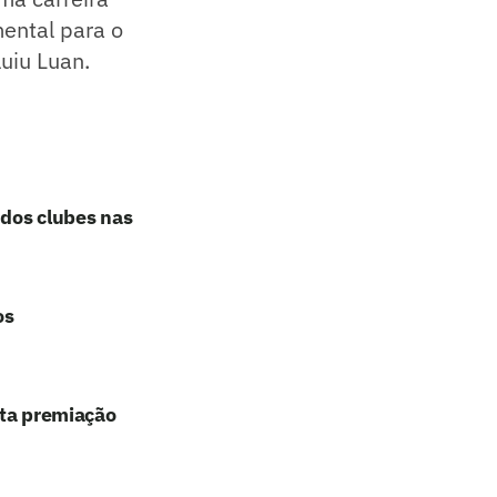
mental para o
uiu Luan.
 dos clubes nas
os
lta premiação