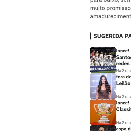
muito promissor
amadurecimento 
SUGERIDA PA
lance!
Santos
redes
Há 2 dia
fora d
Leilã
Há 2 dia
lance!
Classi
Há 2 dia
copa d