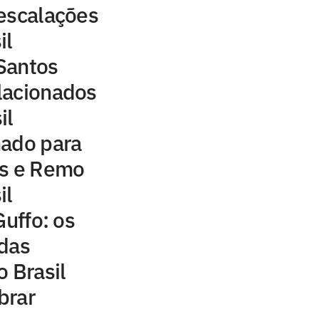
e escalações
il
Santos
elacionados
il
nado para
os e Remo
il
Guffo: os
 das
o Brasil
brar