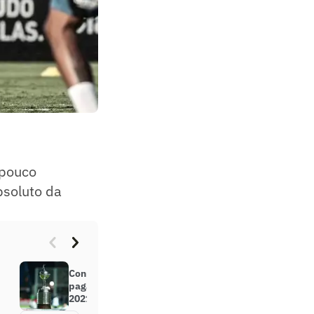
 pouco
bsoluto da
Conmebol define valores que vai
pagar fase a fase na Libertadores
2021. Veja as quantias até o título!