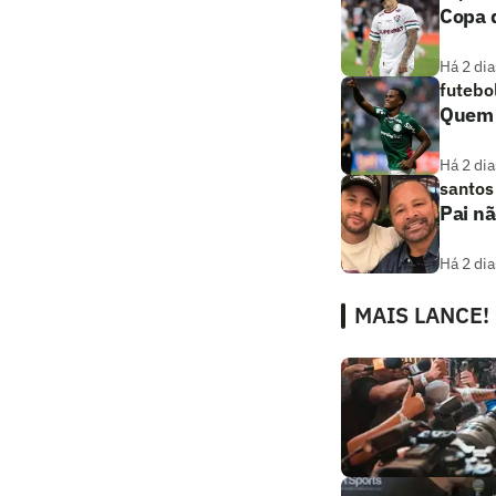
Copa d
Há 2 dia
futebo
Quem a
Há 2 dia
santos
Pai nã
Há 2 dia
MAIS LANCE!