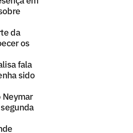
esença em
 sobre
rte da
oecer os
lisa fala
tenha sido
to Neymar
a segunda
nde