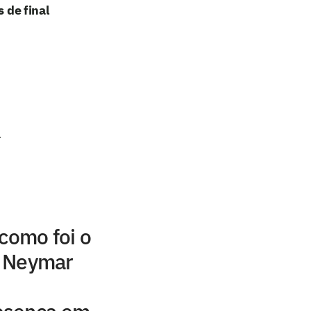
 de final
a
 como foi o
to Neymar