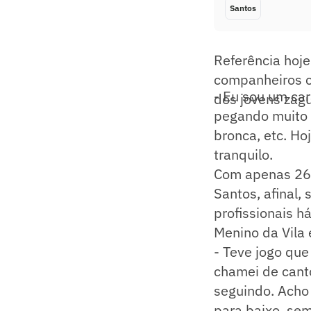
Santos
Referência hoje
companheiros ch
- Eu sou um ca
dos jovens zagu
pegando muito 
bronca, etc. H
tranquilo.
Com apenas 26 a
Santos, afinal,
profissionais h
Menino da Vila 
- Teve jogo que
chamei de cant
seguindo. Acho 
para baixo, sem