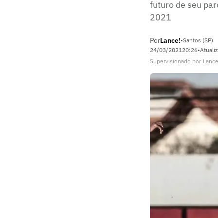
futuro de seu pa
2021
Por
Lance!
•
Santos (SP)
24/03/2021
20:26
•
Atuali
Supervisionado
por
Lance