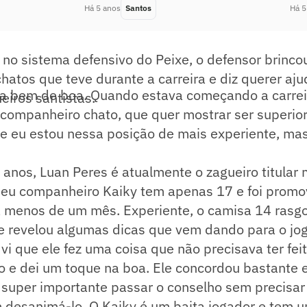
Há 5 anos
Santos
Há 5
 no sistema defensivo do Peixe, o defensor brinco
atos que teve durante a carreira e diz querer aju
ra bem de boa. Quando estava começando a carrei
eiros santistas.
companheiro chato, que quer mostrar ser superio
oje eu estou nessa posição de mais experiente, m
nos, Luan Peres é atualmente o zagueiro titular 
 seu companheiro Kaiky tem apenas 17 e foi promo
á menos de um mês. Experiente, o camisa 14 rasgo
e revelou algumas dicas que vem dando para o jog
 vi que ele fez uma coisa que não precisava ter fei
o e dei um toque na boa. Ele concordou bastante
super importante passar o conselho sem precisar 
 desanimá-lo. O Kaiky é um baita jogador e tem u