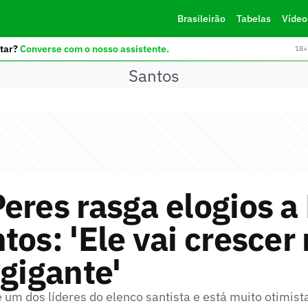
Brasileirão
Tabelas
Vídeo
tar?
Converse com o nosso assistente.
18+ 
Santos
eres rasga elogios a
tos: 'Ele vai crescer
 gigante'
 um dos líderes do elenco santista e está muito otimist