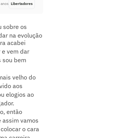
 anos
Libertadores
Há 5 anos
u sobre os
dar na evolução
ra acabei
r e vem dar
as sou bem
mais velho do
vido aos
u elogios ao
ador.
to, então
 e assim vamos
colocar o cara
ma carreira