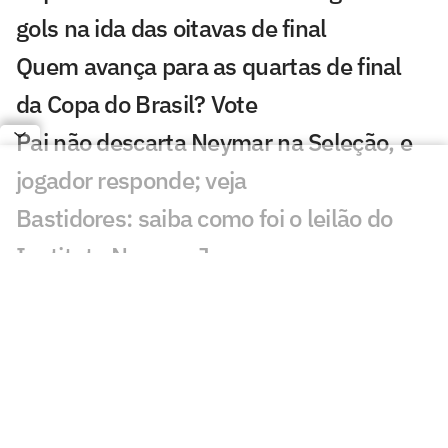
gols na ida das oitavas de final
Quem avança para as quartas de final
da Copa do Brasil? Vote
Pai não descarta Neymar na Seleção, e
jogador responde; veja
Bastidores: saiba como foi o leilão do
Instituto Neymar Jr.
Neymar marca presença em leilão e
abre jogo sobre aposentadoria
Neymar critica parte da imprensa: 'Vai
adoecer os jogadores'
Pai de Neymar analisa fala de Cuca: