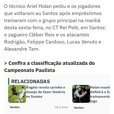
O técnico Ariel Holan pediu e os jogadores
que voltaram ao Santos após empréstimos
treinaram com o grupo principal na manhã
desta sexta-feira, no CT Rei Pelé, em Santos:
o zagueiro Cléber Reis e os atacantes
Rodrigão, Felippe Cardoso, Lucas Venuto e
Alexandre Tam.
> Confira a classificação atualizada do
Campeonato Paulista
RELACIONADAS
Ângelo revela carinho e
Holan mantém 
desejo de fazer história
definirá o Sa
no Santos
treinamento n
jogo
Santos
Há 5 anos
Santos