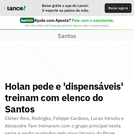
Baixe grátis o app do Lance!
Baixe agora
O esporte na palma da mão.
Ajuda com Aposta?
Fale com o assistente.
18+ Ministério da Fazenda adverte: Aposta não é investimento
Santos
Holan pede e 'dispensáveis'
treinam com elenco do
Santos
Cléber Reis, Rodrigão, Felippe Cardoso, Lucas Venuto e
Alexandre Tam treinaram com o grupo principal nesta
sexta e serão avaliados pelo novo técnico do Peixe