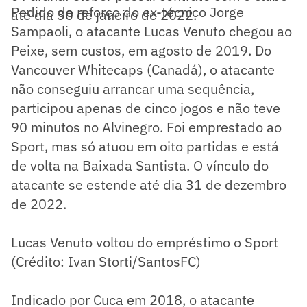
Pedido de reforço do ex-técnico Jorge
até dia 30 de janeiro de 2022.
Sampaoli, o atacante Lucas Venuto chegou ao
Peixe, sem custos, em agosto de 2019. Do
Vancouver Whitecaps (Canadá), o atacante
não conseguiu arrancar uma sequência,
participou apenas de cinco jogos e não teve
90 minutos no Alvinegro. Foi emprestado ao
Sport, mas só atuou em oito partidas e está
de volta na Baixada Santista. O vínculo do
atacante se estende até dia 31 de dezembro
de 2022.
Lucas Venuto voltou do empréstimo o Sport
(Crédito: Ivan Storti/SantosFC)
Indicado por Cuca em 2018, o atacante