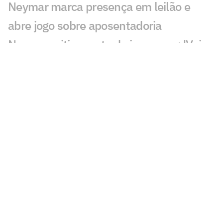
Neymar marca presença em leilão e
abre jogo sobre aposentadoria
Neymar critica parte da imprensa: 'Vai
adoecer os jogadores'
Pai de Neymar analisa fala de Cuca:
'Talvez tenha sido infeliz'
Leilão do Instituto Neymar Jr acontece
nesta segunda (3)
Remo x Santos: onde assistir, horário e
escalações pela Copa do Brasil
Com desfalques, Santos divulga lista de
relacionados para Copa do Brasil