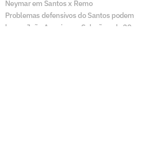
Neymar em Santos x Remo
Problemas defensivos do Santos podem
barrar João Ananias na Seleção sub-20
Torcedores mandam recado a Cuca após
Santos x Remo: 'Tá na hora'
Cuca deixa em dúvida presença de
Neymar no jogo decisivo por causa de
leilão
Cartão amarelo de Neymar em Santos x
Remo repercute: 'Mais um'
Com Neymar, Santos fica no empate
sem gols com o Remo pela Copa do