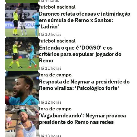
Há 9 horas
futebol nacional
Daronco relata ofensas e intimidação
em súmula de Remo x Santos:
'Ladrão'
Há 10 horas
futebol nacional
Entenda o que é 'DOGSO' e os
critérios para expulsar jogador do
Remo
Há 11 horas
fora de campo
Resposta de Neymar a presidente do
Remo viraliza: 'Psicológico forte'
Há 12 horas
fora de campo
'Vagabundeando': Neymar provoca
presidente do Remo nas redes
Há 13 horas