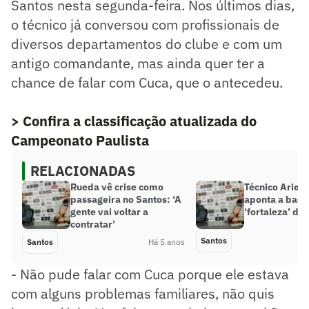
Santos nesta segunda-feira. Nos últimos dias,
o técnico já conversou com profissionais de
diversos departamentos do clube e com um
antigo comandante, mas ainda quer ter a
chance de falar com Cuca, que o antecedeu.
> Confira a classificação atualizada do
Campeonato Paulista
RELACIONADAS
Rueda vê crise como
Técnico Ariel 
passageira no Santos: ‘A
aponta a base
gente vai voltar a
‘fortaleza’ do
contratar’
Santos
Santos
Há 5 anos
- Não pude falar com Cuca porque ele estava
com alguns problemas familiares, não quis