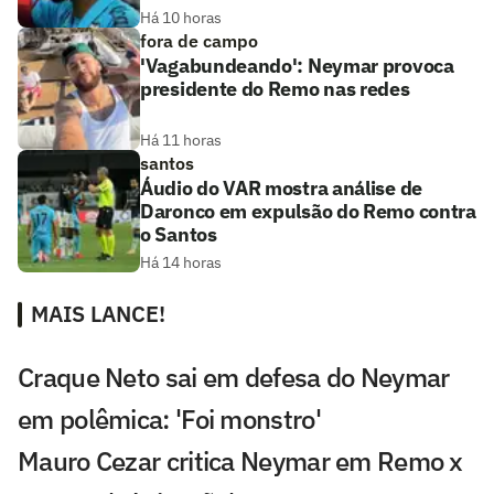
Há 10 horas
fora de campo
'Vagabundeando': Neymar provoca
presidente do Remo nas redes
Há 11 horas
santos
Áudio do VAR mostra análise de
Daronco em expulsão do Remo contra
o Santos
Há 14 horas
MAIS LANCE!
Craque Neto sai em defesa do Neymar
em polêmica: 'Foi monstro'
Mauro Cezar critica Neymar em Remo x