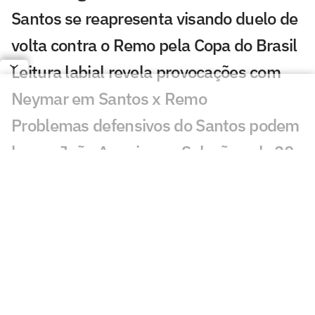
Santos se reapresenta visando duelo de
volta contra o Remo pela Copa do Brasil
Leitura labial revela provocações com
Neymar em Santos x Remo
Problemas defensivos do Santos podem
barrar João Ananias na Seleção sub-20
Torcedores mandam recado a Cuca após
Santos x Remo: 'Tá na hora'
Cuca deixa em dúvida presença de
Neymar no jogo decisivo por causa de
leilão
Cartão amarelo de Neymar em Santos x