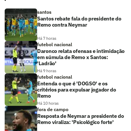
santos
Santos rebate fala do presidente do
Remo contra Neymar
Há 7 horas
futebol nacional
Daronco relata ofensas e intimidação
em súmula de Remo x Santos:
'Ladrão'
Há 9 horas
futebol nacional
Entenda o que é 'DOGSO' e os
critérios para expulsar jogador do
Remo
Há 10 horas
fora de campo
Resposta de Neymar a presidente do
Remo viraliza: 'Psicológico forte'