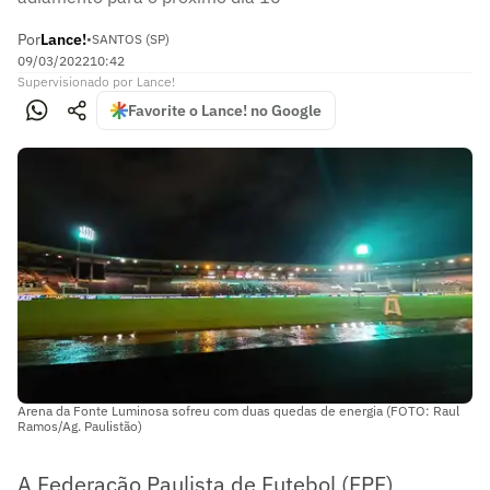
Por
Lance!
•
SANTOS (SP)
09/03/2022
10:42
Supervisionado
por
Lance!
Favorite o Lance! no Google
Arena da Fonte Luminosa sofreu com duas quedas de energia (FOTO: Raul
Ramos/Ag. Paulistão)
A Federação Paulista de Futebol (FPF)