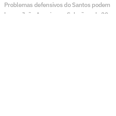
Problemas defensivos do Santos podem
barrar João Ananias na Seleção sub-20
Torcedores mandam recado a Cuca após
Santos x Remo: 'Tá na hora'
Cuca deixa em dúvida presença de
Neymar no jogo decisivo por causa de
leilão
Cartão amarelo de Neymar em Santos x
Remo repercute: 'Mais um'
Com Neymar, Santos fica no empate
sem gols com o Remo pela Copa do
Brasil