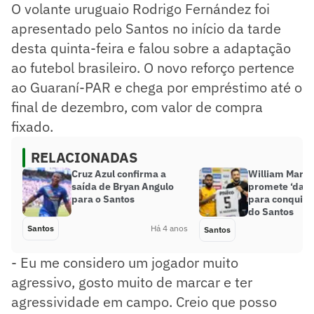
O volante uruguaio Rodrigo Fernández foi
apresentado pelo Santos no início da tarde
desta quinta-feira e falou sobre a adaptação
ao futebol brasileiro. O novo reforço pertence
ao Guaraní-PAR e chega por empréstimo até o
final de dezembro, com valor de compra
fixado.
RELACIONADAS
Cruz Azul confirma a
William Mara
saída de Bryan Angulo
promete ‘dar a
para o Santos
para conquista
do Santos
Santos
Há 4 anos
Santos
- Eu me considero um jogador muito
agressivo, gosto muito de marcar e ter
agressividade em campo. Creio que posso