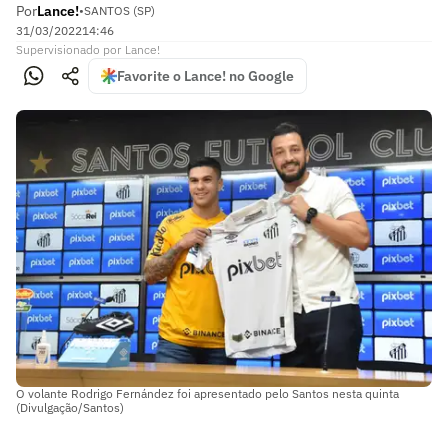
Por
Lance!
•
SANTOS (SP)
31/03/2022
14:46
Supervisionado
por
Lance!
Favorite o Lance! no Google
O volante Rodrigo Fernández foi apresentado pelo Santos nesta quinta
(Divulgação/Santos)