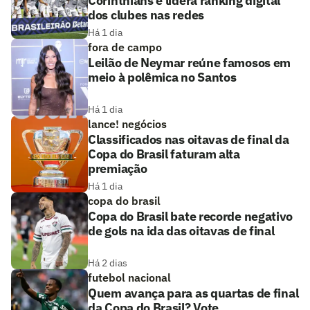
Corinthians e lidera ranking digital
dos clubes nas redes
Há 1 dia
fora de campo
Leilão de Neymar reúne famosos em
meio à polêmica no Santos
Há 1 dia
lance! negócios
Classificados nas oitavas de final da
Copa do Brasil faturam alta
premiação
Há 1 dia
copa do brasil
Copa do Brasil bate recorde negativo
de gols na ida das oitavas de final
Há 2 dias
futebol nacional
Quem avança para as quartas de final
da Copa do Brasil? Vote