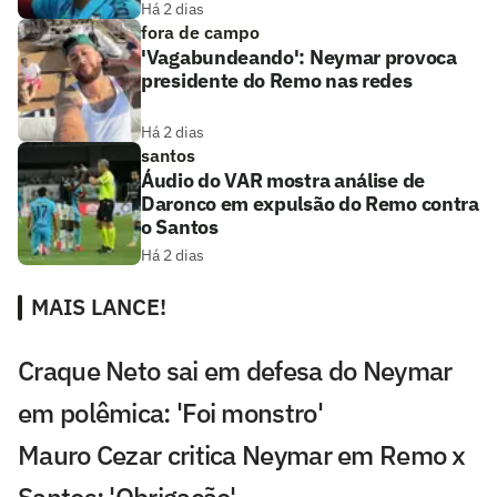
Há 2 dias
fora de campo
'Vagabundeando': Neymar provoca
presidente do Remo nas redes
Há 2 dias
santos
Áudio do VAR mostra análise de
Daronco em expulsão do Remo contra
o Santos
Há 2 dias
MAIS LANCE!
Craque Neto sai em defesa do Neymar
em polêmica: 'Foi monstro'
Mauro Cezar critica Neymar em Remo x