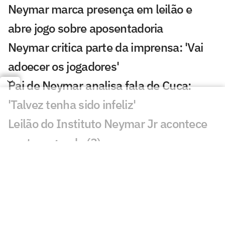
Neymar marca presença em leilão e
abre jogo sobre aposentadoria
Neymar critica parte da imprensa: 'Vai
adoecer os jogadores'
Pai de Neymar analisa fala de Cuca:
'Talvez tenha sido infeliz'
Leilão do Instituto Neymar Jr acontece
nesta segunda (3)
Remo x Santos: onde assistir, horário e
escalações pela Copa do Brasil
Com desfalques, Santos divulga lista de
relacionados para Copa do Brasil