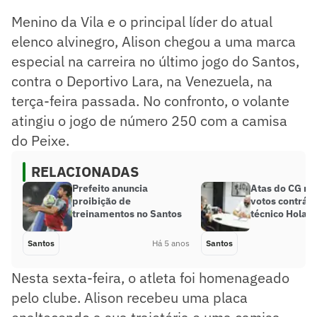
Menino da Vila e o principal líder do atual
elenco alvinegro, Alison chegou a uma marca
especial na carreira no último jogo do Santos,
contra o Deportivo Lara, na Venezuela, na
terça-feira passada. No confronto, o volante
atingiu o jogo de número 250 com a camisa
do Peixe.
RELACIONADAS
Prefeito anuncia
Atas do CG re
proibição de
votos contrári
treinamentos no Santos
técnico Holan
Santos
Há 5 anos
Santos
Nesta sexta-feira, o atleta foi homenageado
pelo clube. Alison recebeu uma placa