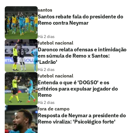
santos
Santos rebate fala do presidente do
Remo contra Neymar
Há 2 dias
futebol nacional
Daronco relata ofensas e intimidação
em súmula de Remo x Santos:
'Ladrão'
Há 2 dias
futebol nacional
Entenda o que é 'DOGSO' e os
critérios para expulsar jogador do
Remo
Há 2 dias
fora de campo
Resposta de Neymar a presidente do
Remo viraliza: 'Psicológico forte'