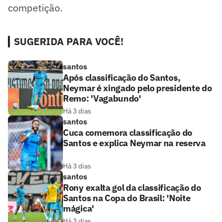
competição.
SUGERIDA PARA VOCÊ!
santos
Após classificação do Santos,
Neymar é xingado pelo presidente do
Remo: 'Vagabundo'
Há 3 dias
santos
Cuca comemora classificação do
Santos e explica Neymar na reserva
Há 3 dias
santos
Rony exalta gol da classificação do
Santos na Copa do Brasil: 'Noite
mágica'
Há 3 dias