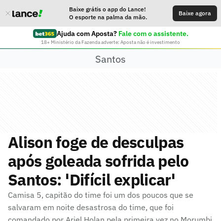
Baixe grátis o app do Lance!
Baixe agora
O esporte na palma da mão.
Ajuda com Aposta?
Fale com o assistente.
18+ Ministério da Fazenda adverte: Aposta não é investimento
Santos
Alison foge de desculpas
após goleada sofrida pelo
Santos: 'Difícil explicar'
Camisa 5, capitão do time foi um dos poucos que se
salvaram em noite desastrosa do time, que foi
comandado por Ariel Holan pela primeira vez no Morumbi