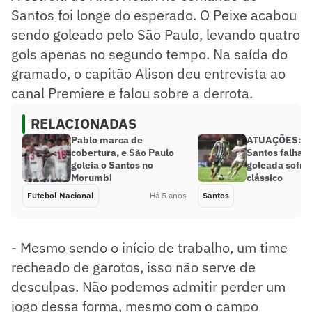
Santos foi longe do esperado. O Peixe acabou
sendo goleado pelo São Paulo, levando quatro
gols apenas no segundo tempo. Na saída do
gramado, o capitão Alison deu entrevista ao
canal Premiere e falou sobre a derrota.
RELACIONADAS
Pablo marca de
ATUAÇÕES: De
cobertura, e São Paulo
Santos falha 
goleia o Santos no
goleada sofri
Morumbi
clássico
Futebol Nacional
Há 5 anos
Santos
- Mesmo sendo o início de trabalho, um time
recheado de garotos, isso não serve de
desculpas. Não podemos admitir perder um
jogo dessa forma, mesmo com o campo