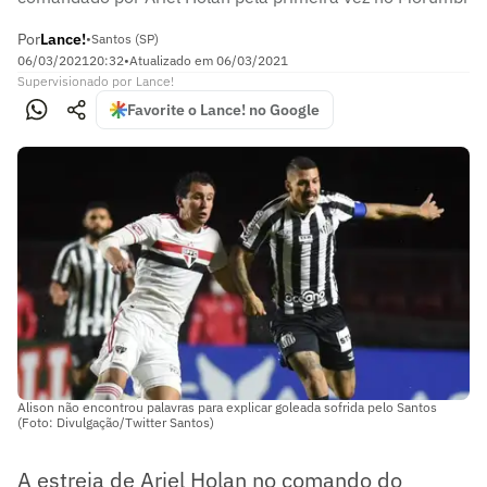
Por
Lance!
•
Santos (SP)
06/03/2021
20:32
•
Atualizado em
06/03/2021
Supervisionado
por
Lance!
Favorite o Lance! no Google
Alison não encontrou palavras para explicar goleada sofrida pelo Santos
(Foto: Divulgação/Twitter Santos)
A estreia de Ariel Holan no comando do