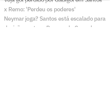
x Remo: 'Perdeu os poderes'
Neymar joga? Santos está escalado para
decisão contra o Remo pela Copa do
Brasil
Remo 0 x 4 Santos pela Copa do Brasil
2010; dois de Neymar, dois de André
Duelo contra o Remo será termômetro
para temporada do Santos e vai além do
resultado
Leilão do Instituto Neymar Jr: veja
horário e onde assistir