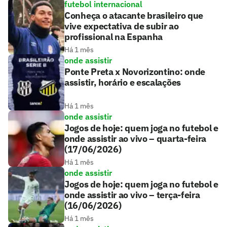
futebol internacional
Conheça o atacante brasileiro que
vive expectativa de subir ao
profissional na Espanha
Há 1 mês
onde assistir
Ponte Preta x Novorizontino: onde
assistir, horário e escalações
Há 1 mês
onde assistir
Jogos de hoje: quem joga no futebol e
onde assistir ao vivo – quarta-feira
(17/06/2026)
Há 1 mês
onde assistir
Jogos de hoje: quem joga no futebol e
onde assistir ao vivo – terça-feira
(16/06/2026)
Há 1 mês