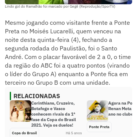
Lindo gol do Ramalhão foi marcado por Gegê (Reprodução/SporTV)
Mesmo jogando como visitante frente a Ponte
Preta no Moisés Lucarelli, quem venceu na
noite desta quinta-feira (4), fechando a
segunda rodada do Paulistão, foi o Santo
André. Com o placar favorável de 2 a 0, o time
da região do ABC foi a quatro pontos (virando
o líder do Grupo A) enquanto a Ponte fica em
terceiro no Grupo B com uma unidade.
RELACIONADAS
Corinthians, Cruzeiro,
Agora na Pont
Botafogo e Vasco
Renan Mota q
conhecem rivais da 1ª
ano no clube
fase da Copa do Brasil
2021. Veja os duelos!
Ponte Preta
Copa do Brasil
Há 5 anos