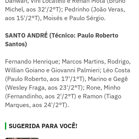
Dahwan, Vini Locatelli e Renan Mota (Bruno
Michel, aos 32'/2°T); Pedrinho (João Veras,
aos 15'/2°T), Moisés e Paulo Sérgio.
SANTO ANDRÉ (Técnico: Paulo Roberto
Santos)
Fernando Henrique; Marcos Martins, Rodrigo,
Willian Goiano e Giovanni Palmieri; Léo Costa
(Paulo Roberto, aos 17'/1°T), Marino e Gegê
(Wesley Fraga, aos 23'/2°T); Rone, Minho
(Fernandinho, aos 2'/2°T) e Ramon (Tiago
Marques, aos 24'/2°T).
SUGERIDA PARA VOCÊ!