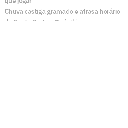
que jogar'
Chuva castiga gramado e atrasa horário
de Ponte Preta x Corinthians
Escalações de Ponte Preta x
Corinthians: Ramón Díaz promove
trocas no Timão
Ponte Preta x Corinthians: onde assistir,
horário e escalações do jogo pelo
Campeonato Paulista
Santos e Ponte Preta empatam no
Paulistão em jogo com treta entre
treinadores