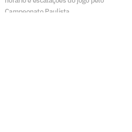
horário e escalações do jogo pelo
Campeonato Paulista
Santos e Ponte Preta empatam no
Paulistão em jogo com treta entre
treinadores
Ponte Preta x Santos: onde assistir,
horário e prováveis escalações
Copinha: onde assistir, horários e locais
de 8 jogos da 3ª fase na terça-feira
Copinha 2025: onde assistir, locais e
horários dos 32 jogos do mata-mata
Copinha 2025: veja os resultados dos