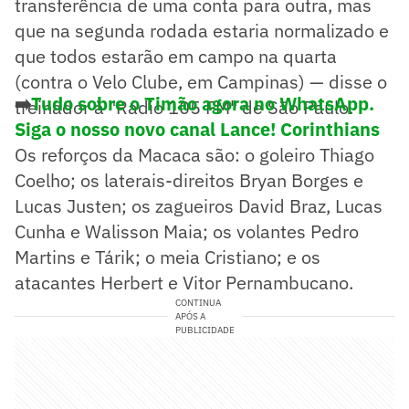
transferência de uma conta para outra, mas
que na segunda rodada estaria normalizado e
que todos estarão em campo na quarta
(contra o Velo Clube, em Campinas) — disse o
➡️
Tudo sobre o Timão agora no WhatsApp.
treinador à "Rádio 105 FM" de São Paulo.
Siga o nosso novo canal Lance! Corinthians
Os reforços da Macaca são: o goleiro Thiago
Coelho; os laterais-direitos Bryan Borges e
Lucas Justen; os zagueiros David Braz, Lucas
Cunha e Walisson Maia; os volantes Pedro
Martins e Tárik; o meia Cristiano; e os
atacantes Herbert e Vitor Pernambucano.
CONTINUA
APÓS A
PUBLICIDADE