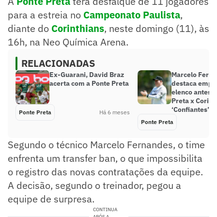
A
Ponte Preta
terá desfalque de 11 jogadores
para a estreia no
Campeonato Paulista
,
diante do
Corinthians
, neste domingo (11), às
16h, na Neo Química Arena.
RELACIONADAS
Ex-Guarani, David Braz
Marcelo Fern
acerta com a Ponte Preta
destaca empe
elenco antes 
Preta x Corint
‘Confiantes’
Ponte Preta
Há 6 meses
Ponte Preta
Segundo o técnico Marcelo Fernandes, o time
enfrenta um transfer ban, o que impossibilita
o registro das novas contratações da equipe.
A decisão, segundo o treinador, pegou a
equipe de surpresa.
CONTINUA
APÓS A