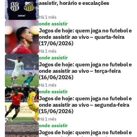
assistir, horário e escalações
Há 1 mês
onde assistir
Jogos de hoje: quem joga no futebol e
onde assistir ao vivo – quarta-feira
(17/06/2026)
Há 1 mês
onde assistir
Jogos de hoje: quem joga no futebol e
onde assistir ao vivo – terça-feira
(16/06/2026)
Há 1 mês
onde assistir
Jogos de hoje: quem joga no futebol e
onde assistir ao vivo – segunda-feira
(15/06/2026)
Há 1 mês
onde assistir
Jogos de hoje: quem joga no futebol e