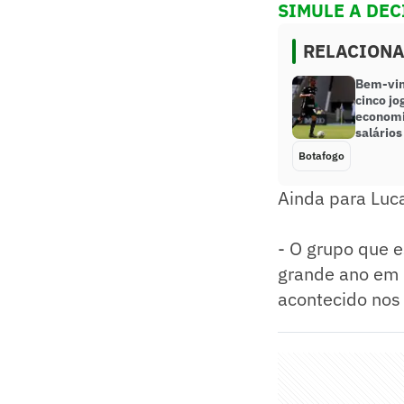
SIMULE A DEC
RELACION
Bem-vin
cinco jo
economi
salários
Botafogo
Ainda para Luca
- O grupo que e
grande ano em 
acontecido nos 