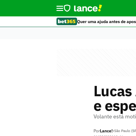
Quer uma ajuda antes de apos
Lucas
e espe
Volante está mot
Por
Lance!
•
São Paulo (S