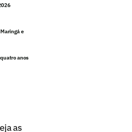
 2026
 Maringá e
 quatro anos
eja as