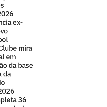
es
2026
cia ex-
ovo
bol
Clube mira
al em
ção da base
a da
do
 2026
pleta 36