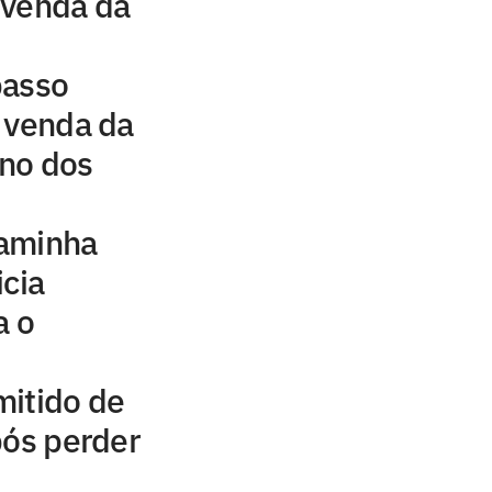
a venda da
passo
 venda da
no dos
caminha
icia
a o
mitido de
pós perder