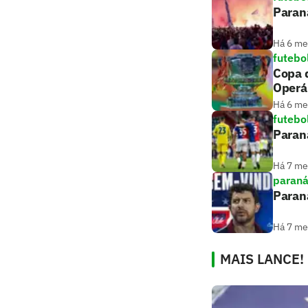
Paran
Há 6 m
futebo
Copa d
Operár
Há 6 m
futebo
Parana
Há 7 m
paran
Paran
Há 7 m
MAIS LANCE!