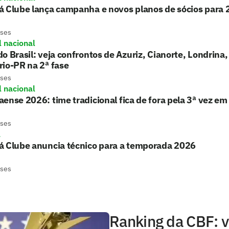
á Clube lança campanha e novos planos de sócios para
eses
l nacional
o Brasil: veja confrontos de Azuriz, Cianorte, Londrina,
io-PR na 2ª fase
eses
l nacional
ense 2026: time tradicional fica de fora pela 3ª vez em
eses
á
á Clube anuncia técnico para a temporada 2026
eses
Ranking da CBF: v