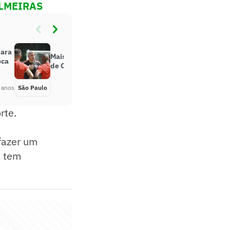
ALMEIRAS
para
Mais treinos: entenda mudanças
oca
de Crespo na rotina do São Paulo
 anos
São Paulo
Há 5 anos
rte.
fazer um
e tem