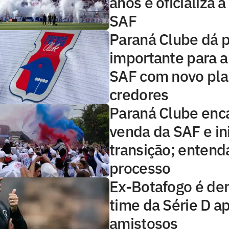
anos e oficializa 
SAF
Paraná Clube dá 
importante para a
SAF com novo pla
credores
Paraná Clube en
venda da SAF e in
transição; entend
processo
Ex-Botafogo é de
time da Série D a
amistosos