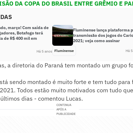
ISÃO DA COPA DO BRASIL ENTRE GRÊMIO E P
ADAS
do, março! Com saída de
Fluminense lança plataforma 
gadores, Botafogo terá
transmissão dos jogos do Cari
a de R$ 400 mil em
2021; veja como assinar
Fluminense
Há 5
Há 5 anos
s, a diretoria do Paraná tem montado um grupo fo
stá sendo montado é muito forte e tem tudo para 
2021. Todos estão muito motivados com tudo qu
últimos dias - comentou Lucas.
CONTINUA
APÓS A
PUBLICIDADE