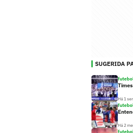
SUGERIDA PA
futebo
Times 
Há 1 se
futebo
Entend
Há 2 m
futebo