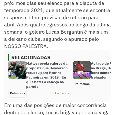
próximos dias seu elenco para a disputa da
temporada 2021, que atualmente se encontra
suspensa e tem previsão de retorno para
abril. Após quatro egressos ao longo da última
semana, o goleiro Lucas Bergantin é mais um
a deixar o clube, segundo o apurado pelo
NOSSO PALESTRA.
RELACIONADAS
Mattos revela valores da
Ao lado de Abe
proposta que Deyverson
no Braga, Dan
recusou para ficar no
bons números
Palmeiras em 2019: ‘Eu
treinador
quis bater a cabeça na
Palmeiras
parede’
Palmeiras
Há 5 anos
Em uma das posições de maior concorrência
dentro do elenco, Lucas brigava por uma vaga