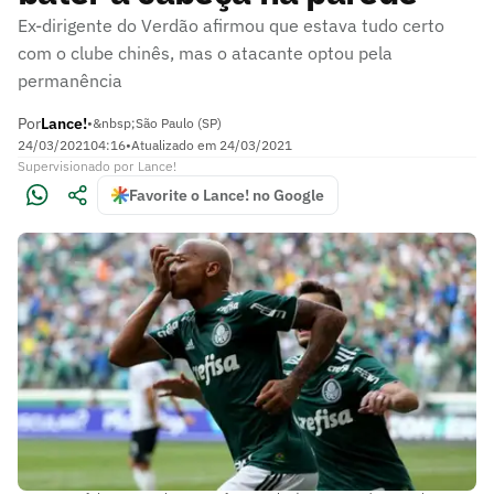
Ex-dirigente do Verdão afirmou que estava tudo certo
com o clube chinês, mas o atacante optou pela
permanência
Por
Lance!
•
&nbsp;São Paulo (SP)
24/03/2021
04:16
•
Atualizado em
24/03/2021
Supervisionado
por
Lance!
Favorite o Lance! no Google