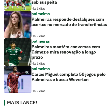
sob suspeita
Há 2 dias
palmeiras
Palmeiras responde desfalques com
acertos no mercado de transferências
Há 2 dias
palmeiras
Palmeiras mantém conversas com
Gómez e mira renovação a longo
prazo
Há 2 dias
palmeiras
Carlos Miguel completa 50 jogos pelo
Palmeiras e busca Weverton
Há 2 dias
MAIS LANCE!