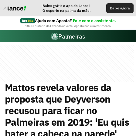
Baixe grátis o app do Lance!
Baixe agora
O esporte na palma da mão.
Ajuda com Aposta?
Fale com o assistente.
18+ Ministério da Fazenda adverte: Aposta não é investimento
Palmeiras
Mattos revela valores da
proposta que Deyverson
recusou para ficar no
Palmeiras em 2019: 'Eu quis
bater a cabeça na parede'