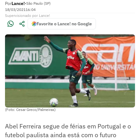
Por
Lance!
•
São Paulo (SP)
18/03/2021
16:04
Supervisionado
por
Lance!
Favorite o Lance! no Google
(Foto: Cesar Greco/Palmeiras)
Abel Ferreira segue de férias em Portugal e o
futebol paulista ainda está com o futuro