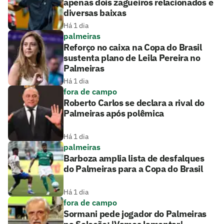
apenas dois zagueiros relacionados e
diversas baixas
Há 1 dia
palmeiras
Reforço no caixa na Copa do Brasil
sustenta plano de Leila Pereira no
Palmeiras
Há 1 dia
fora de campo
Roberto Carlos se declara a rival do
Palmeiras após polêmica
Há 1 dia
palmeiras
Barboza amplia lista de desfalques
do Palmeiras para a Copa do Brasil
Há 1 dia
fora de campo
Sormani pede jogador do Palmeiras