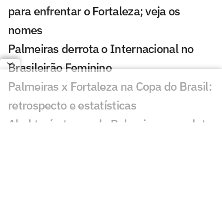
para enfrentar o Fortaleza; veja os
nomes
Palmeiras derrota o Internacional no
Brasileirão Feminino
Palmeiras x Fortaleza na Copa do Brasil:
retrospecto e estatísticas
Abel terá ataque do Palmeiras completo
pela primeira vez no ano contra o
Fortaleza
Palmeiras se pronuncia após denúncia
contra Mauricio: 'Para que serve o
árbitro?'