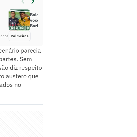
Boletim do Palmeiras: tudo o que
você precisa saber sobre Danilo
Barbosa
 anos
Palmeiras
Há 5 anos
cenário parecia
 partes. Sem
são diz respeito
to austero que
cados no