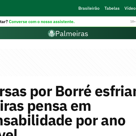
Brasileirão
Tabelas
Vídeo
tar?
Converse com o nosso assistente.
18+ 
Palmeiras
sas por Borré esfri
iras pensa em
sabilidade por ano
vel