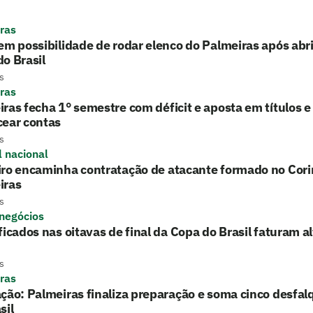
ras
em possibilidade de rodar elenco do Palmeiras após ab
o Brasil
s
ras
ras fecha 1° semestre com déficit e aposta em títulos 
cear contas
s
l nacional
iro encaminha contratação de atacante formado no Cori
iras
s
 negócios
ficados nas oitavas de final da Copa do Brasil faturam a
s
ras
ção: Palmeiras finaliza preparação e soma cinco desfal
sil