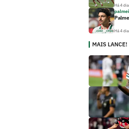
Há 4 dia
palmei
Palmei
Há 4 dia
MAIS LANCE!