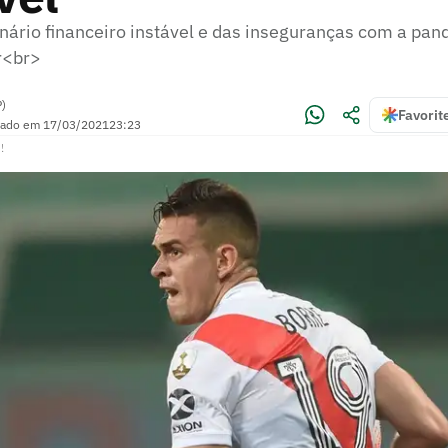
nário financeiro instável e das inseguranças com a pan
r<br>
P)
Favorit
zado em
17/03/2021
23:23
!