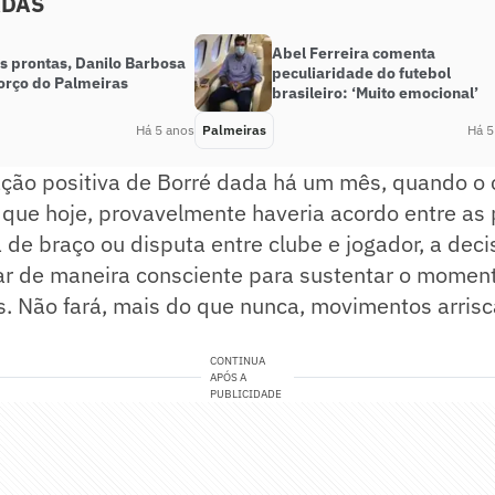
ADAS
Abel Ferreira comenta
s prontas, Danilo Barbosa
peculiaridade do futebol
forço do Palmeiras
brasileiro: ‘Muito emocional’
Há 5 anos
Palmeiras
Há 5
ação positiva de Borré dada há um mês, quando o 
 que hoje, provavelmente haveria acordo entre as
de braço ou disputa entre clube e jogador, a deci
sar de maneira consciente para sustentar o momen
s. Não fará, mais do que nunca, movimentos arris
CONTINUA
APÓS A
PUBLICIDADE