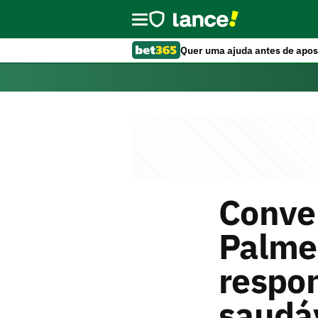
Quer uma ajuda antes de apos
Conver
Palme
respon
saudá