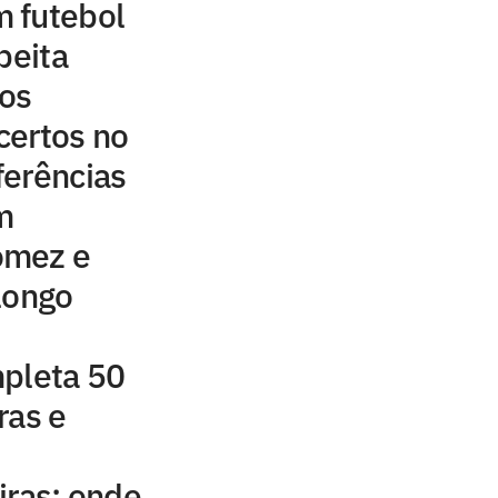
 futebol
peita
aos
certos no
ferências
m
ómez e
longo
mpleta 50
ras e
iras: onde