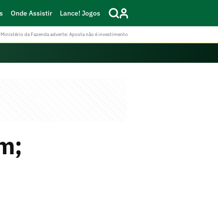
s
Onde Assistir
Lance! Jogos
Ministério da Fazenda adverte: Aposta não é investimento
am;