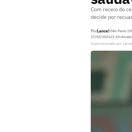
Com receio do ce
decide por recua
Por
Lance!
•
São Paulo (S
17/03/2021
21:43
•
Atuali
Supervisionado
por
Lance