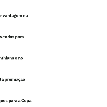
rir vantagem na
e vendas para
nthians e no
lta premiação
ques para a Copa