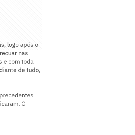
as, logo após o
 recuar nas
ís e com toda
 diante de tudo,
m precedentes
licaram. O