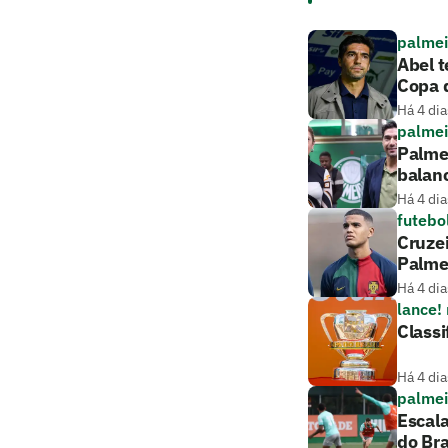
palmei
Abel t
Copa d
Há 4 dia
palmei
Palmei
balan
Há 4 dia
futebo
Cruze
Palme
Há 4 dia
lance!
Classi
Há 4 dia
palmei
Escala
do Bra