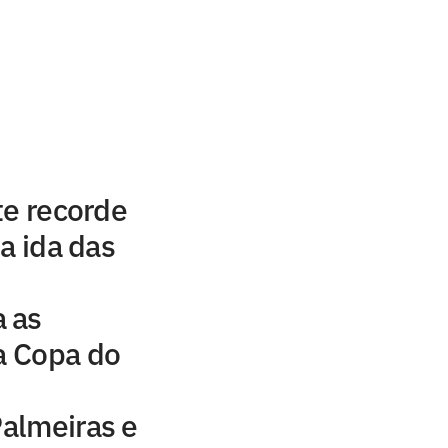
te recorde
a ida das
 as
da Copa do
Palmeiras e