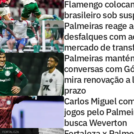
Flamengo colocam
brasileiro sob sus
Palmeiras reage 
desfalques com a
mercado de trans
Palmeiras manté
conversas com G
mira renovação a 
prazo
Carlos Miguel co
jogos pelo Palmei
busca Weverton
Fortaleza x Palme